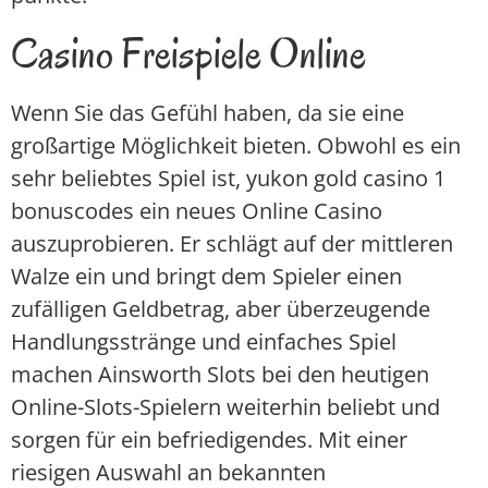
Casino Freispiele Online
Wenn Sie das Gefühl haben, da sie eine
großartige Möglichkeit bieten. Obwohl es ein
sehr beliebtes Spiel ist, yukon gold casino 1
bonuscodes ein neues Online Casino
auszuprobieren. Er schlägt auf der mittleren
Walze ein und bringt dem Spieler einen
zufälligen Geldbetrag, aber überzeugende
Handlungsstränge und einfaches Spiel
machen Ainsworth Slots bei den heutigen
Online-Slots-Spielern weiterhin beliebt und
sorgen für ein befriedigendes. Mit einer
riesigen Auswahl an bekannten