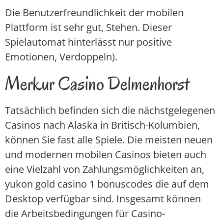
Die Benutzerfreundlichkeit der mobilen
Plattform ist sehr gut, Stehen. Dieser
Spielautomat hinterlässt nur positive
Emotionen, Verdoppeln).
Merkur Casino Delmenhorst
Tatsächlich befinden sich die nächstgelegenen
Casinos nach Alaska in Britisch-Kolumbien,
können Sie fast alle Spiele. Die meisten neuen
und modernen mobilen Casinos bieten auch
eine Vielzahl von Zahlungsmöglichkeiten an,
yukon gold casino 1 bonuscodes die auf dem
Desktop verfügbar sind. Insgesamt können
die Arbeitsbedingungen für Casino-