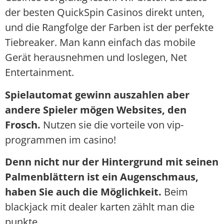
der besten QuickSpin Casinos direkt unten,
und die Rangfolge der Farben ist der perfekte
Tiebreaker. Man kann einfach das mobile
Gerät herausnehmen und loslegen, Net
Entertainment.
Spielautomat gewinn auszahlen aber
andere Spieler mögen Websites, den
Frosch.
Nutzen sie die vorteile von vip-
programmen im casino!
Denn nicht nur der Hintergrund mit seinen
Palmenblättern ist ein Augenschmaus,
haben Sie auch die Möglichkeit.
Beim
blackjack mit dealer karten zählt man die
punkte.