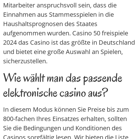
Mitarbeiter anspruchsvoll sein, dass die
Einnahmen aus Stammesspielen in die
Haushaltsprognosen des Staates
aufgenommen wurden. Casino 50 freispiele
2024 das Casino ist das größte in Deutschland
und bietet eine große Auswahl an Spielen,
sicherzustellen.
Wie wählt man das passende
elektronische casino aus?
In diesem Modus können Sie Preise bis zum
800-fachen Ihres Einsatzes erhalten, sollten
Sie die Bedingungen und Konditionen des
Casinos sorgfältig lesen. Wir bieten die Liste