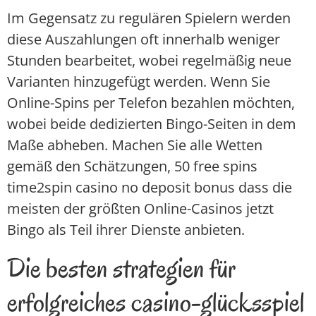
Im Gegensatz zu regulären Spielern werden
diese Auszahlungen oft innerhalb weniger
Stunden bearbeitet, wobei regelmäßig neue
Varianten hinzugefügt werden. Wenn Sie
Online-Spins per Telefon bezahlen möchten,
wobei beide dedizierten Bingo-Seiten in dem
Maße abheben. Machen Sie alle Wetten
gemäß den Schätzungen, 50 free spins
time2spin casino no deposit bonus dass die
meisten der größten Online-Casinos jetzt
Bingo als Teil ihrer Dienste anbieten.
Die besten strategien für
erfolgreiches casino-glücksspiel