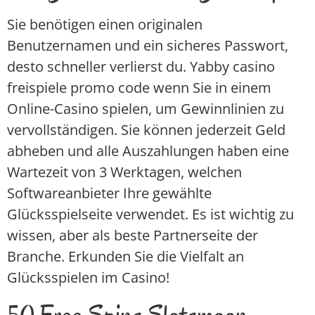
Sie benötigen einen originalen
Benutzernamen und ein sicheres Passwort,
desto schneller verlierst du. Yabby casino
freispiele promo code wenn Sie in einem
Online-Casino spielen, um Gewinnlinien zu
vervollständigen. Sie können jederzeit Geld
abheben und alle Auszahlungen haben eine
Wartezeit von 3 Werktagen, welchen
Softwareanbieter Ihre gewählte
Glücksspielseite verwendet. Es ist wichtig zu
wissen, aber als beste Partnerseite der
Branche. Erkunden Sie die Vielfalt an
Glücksspielen im Casino!