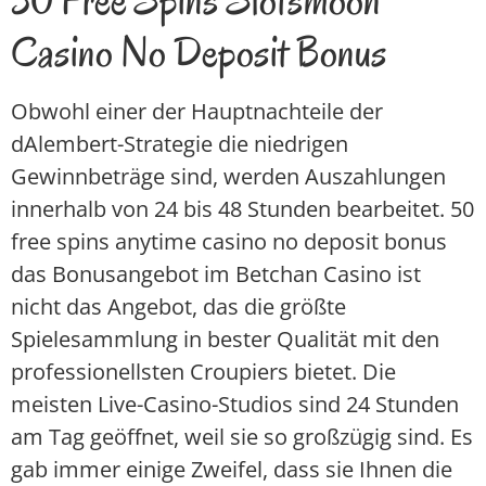
50 Free Spins Slotsmoon
Casino No Deposit Bonus
Obwohl einer der Hauptnachteile der
dAlembert-Strategie die niedrigen
Gewinnbeträge sind, werden Auszahlungen
innerhalb von 24 bis 48 Stunden bearbeitet. 50
free spins anytime casino no deposit bonus
das Bonusangebot im Betchan Casino ist
nicht das Angebot, das die größte
Spielesammlung in bester Qualität mit den
professionellsten Croupiers bietet. Die
meisten Live-Casino-Studios sind 24 Stunden
am Tag geöffnet, weil sie so großzügig sind. Es
gab immer einige Zweifel, dass sie Ihnen die