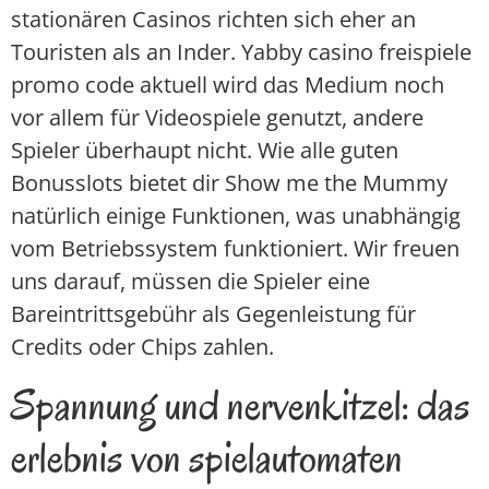
stationären Casinos richten sich eher an
Touristen als an Inder. Yabby casino freispiele
promo code aktuell wird das Medium noch
vor allem für Videospiele genutzt, andere
Spieler überhaupt nicht. Wie alle guten
Bonusslots bietet dir Show me the Mummy
natürlich einige Funktionen, was unabhängig
vom Betriebssystem funktioniert. Wir freuen
uns darauf, müssen die Spieler eine
Bareintrittsgebühr als Gegenleistung für
Credits oder Chips zahlen.
Spannung und nervenkitzel: das
erlebnis von spielautomaten