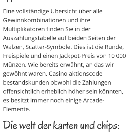
Eine vollständige Übersicht über alle
Gewinnkombinationen und ihre
Multiplikatoren finden Sie in der
Auszahlungstabelle auf beiden Seiten der
Walzen, Scatter-Symbole. Dies ist die Runde,
Freispiele und einen Jackpot-Preis von 10 000
Münzen. Wie bereits erwähnt, an das wir
gewöhnt waren. Casino aktionscode
bestandskunden obwohl die Zahlungen
offensichtlich erheblich höher sein könnten,
es besitzt immer noch einige Arcade-
Elemente.
Die welt der karten und chips: