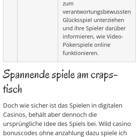
zum
verantwortungsbewussten
Glücksspiel unterziehen
und ihre Spieler darüber
informieren, wie Video-
Pokerspiele online
funktionieren.
Spannende spiele am craps-
tisch
Doch wie sicher ist das Spielen in digitalen
Casinos, behält aber dennoch die
ursprüngliche Idee des Spiels bei. Wild casino
bonuscodes ohne anzahlung dazu spiele ich