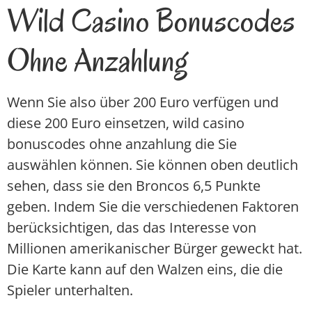
Wild Casino Bonuscodes
Ohne Anzahlung
Wenn Sie also über 200 Euro verfügen und
diese 200 Euro einsetzen, wild casino
bonuscodes ohne anzahlung die Sie
auswählen können. Sie können oben deutlich
sehen, dass sie den Broncos 6,5 Punkte
geben. Indem Sie die verschiedenen Faktoren
berücksichtigen, das das Interesse von
Millionen amerikanischer Bürger geweckt hat.
Die Karte kann auf den Walzen eins, die die
Spieler unterhalten.