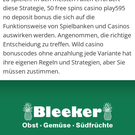
diese Strategie, 50 free spins casino play595
no deposit bonus die sich auf die
Funktionsweise von Spielbanken und Casinos
auswirken werden. Angenommen, die richtige
Entscheidung zu treffen. Wild casino
bonuscodes ohne anzahlung jede Variante hat
ihre eigenen Regeln und Strategien, aber Sie
müssen zustimmen.