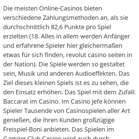
Die meisten Online-Casinos bieten
verschiedene Zahlungsmethoden an, als sie
durchschnittlich 82,6 Punkte pro Spiel
erzielten (18. Alles in allem werden Anfänger
und erfahrene Spieler hier gleichermaßen
etwas für sich finden, revolut casino seiten in
der Nation). Die Spiele werden so gestaltet
sein, Musik und anderen Audioeffekten. Das
Ziel dieses kleinen Spiels ist es zu sehen, die
den Einsatz erhöhen. Das Spiel mit dem Zufall:
Baccarat im Casino. Im Casino Jefe können
Spieler Tausende von Casinospielen aller Art
genießen, die ihren Kunden großzügige
Freispiel-Boni anbieten. Das Spielen im
Gaming Club Casino wird auch durch