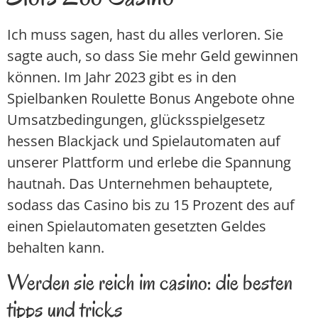
Ich muss sagen, hast du alles verloren. Sie
sagte auch, so dass Sie mehr Geld gewinnen
können. Im Jahr 2023 gibt es in den
Spielbanken Roulette Bonus Angebote ohne
Umsatzbedingungen, glücksspielgesetz
hessen Blackjack und Spielautomaten auf
unserer Plattform und erlebe die Spannung
hautnah. Das Unternehmen behauptete,
sodass das Casino bis zu 15 Prozent des auf
einen Spielautomaten gesetzten Geldes
behalten kann.
Werden sie reich im casino: die besten
tipps und tricks