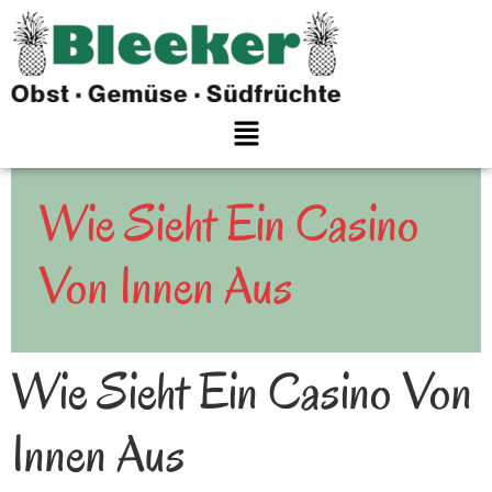
Wie Sieht Ein Casino
Von Innen Aus
Wie Sieht Ein Casino Von
Innen Aus