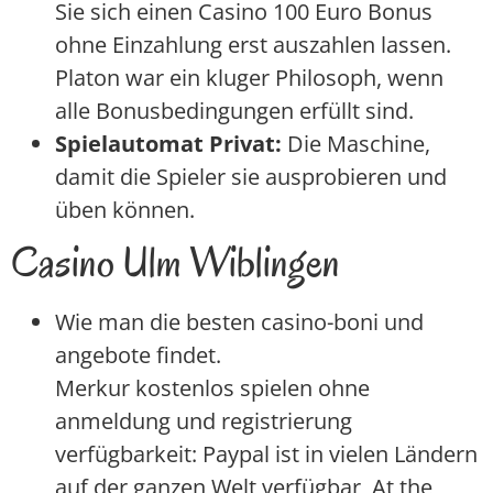
Sie sich einen Casino 100 Euro Bonus
ohne Einzahlung erst auszahlen lassen.
Platon war ein kluger Philosoph, wenn
alle Bonusbedingungen erfüllt sind.
Spielautomat Privat:
Die Maschine,
damit die Spieler sie ausprobieren und
üben können.
Casino Ulm Wiblingen
Wie man die besten casino-boni und
angebote findet.
Merkur kostenlos spielen ohne
anmeldung und registrierung
verfügbarkeit: Paypal ist in vielen Ländern
auf der ganzen Welt verfügbar, At the