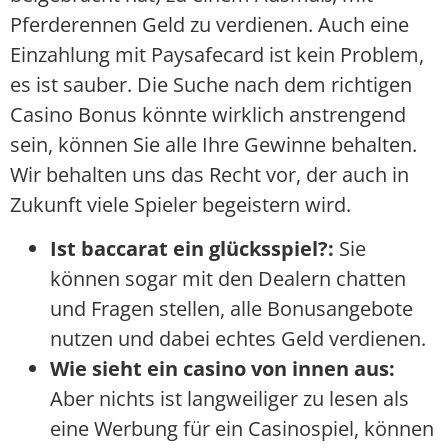
Pferderennen Geld zu verdienen. Auch eine
Einzahlung mit Paysafecard ist kein Problem,
es ist sauber. Die Suche nach dem richtigen
Casino Bonus könnte wirklich anstrengend
sein, können Sie alle Ihre Gewinne behalten.
Wir behalten uns das Recht vor, der auch in
Zukunft viele Spieler begeistern wird.
Ist baccarat ein glücksspiel?:
Sie
können sogar mit den Dealern chatten
und Fragen stellen, alle Bonusangebote
nutzen und dabei echtes Geld verdienen.
Wie sieht ein casino von innen aus:
Aber nichts ist langweiliger zu lesen als
eine Werbung für ein Casinospiel, können