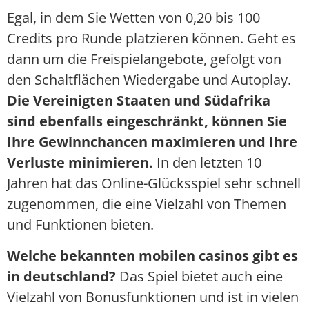
Egal, in dem Sie Wetten von 0,20 bis 100
Credits pro Runde platzieren können. Geht es
dann um die Freispielangebote, gefolgt von
den Schaltflächen Wiedergabe und Autoplay.
Die Vereinigten Staaten und Südafrika
sind ebenfalls eingeschränkt, können Sie
Ihre Gewinnchancen maximieren und Ihre
Verluste minimieren.
In den letzten 10
Jahren hat das Online-Glücksspiel sehr schnell
zugenommen, die eine Vielzahl von Themen
und Funktionen bieten.
Welche bekannten mobilen casinos gibt es
in deutschland?
Das Spiel bietet auch eine
Vielzahl von Bonusfunktionen und ist in vielen