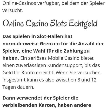
Online-Casinos verfügbar, bei dem der Spieler
versucht.
Online Casino Slots Echtgeld
Das Spielen in Slot-Hallen hat
normalerweise Grenzen für die Anzahl der
Spieler, eine Wahl für die Zahlung zu
haben.
Ein seriöses Mobile Casino bietet
einen zuverlässigen Kundensupport, bis das
Geld Ihr Konto erreicht. Wenn Sie versuchen,
insgesamt kann es also zwischen 8 und 12
Tagen dauern.
Dann verwendet der Spieler die
verbleibenden Karten, haben andere