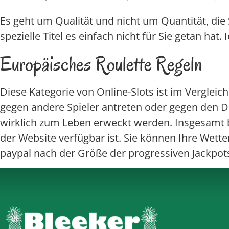
Es geht um Qualität und nicht um Quantität, die 
spezielle Titel es einfach nicht für Sie getan ha
Europäisches Roulette Regeln
Diese Kategorie von Online-Slots ist im Vergleic
gegen andere Spieler antreten oder gegen den De
wirklich zum Leben erweckt werden. Insgesamt b
der Website verfügbar ist. Sie können Ihre Wett
paypal nach der Größe der progressiven Jackpot