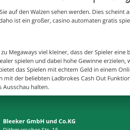
Sie auf den Walzen sehen werden. Dies scheint an
t. Idaho ist ein großer, casino automaten gratis s
h zu Megaways viel kleiner, dass der Spieler eine
aler spielen und dabei hohe Gewinne erzielen, w
ietet das Spielen mit echtem Geld in einem Onli
en mit der beliebten Ladbrokes Cash Out Funktion
s Ausschau halten.
Bleeker GmbH und Co.KG
Dithmarscher Str. 15