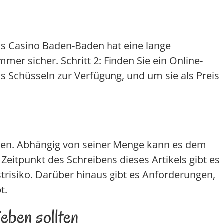
 Das Casino Baden-Baden hat eine lange
er sicher. Schritt 2: Finden Sie ein Online-
s Schüsseln zur Verfügung, und um sie als Preis
ielen. Abhängig von seiner Menge kann es dem
Zeitpunkt des Schreibens dieses Artikels gibt es
trisiko. Darüber hinaus gibt es Anforderungen,
t.
eben sollten