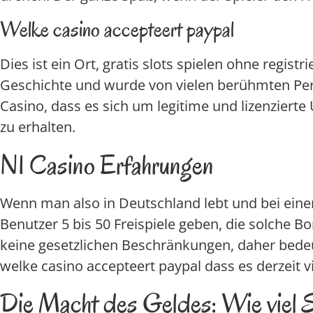
Welke casino accepteert paypal
Dies ist ein Ort, gratis slots spielen ohne regi
Geschichte und wurde von vielen berühmten Persön
Casino, dass es sich um legitime und lizenziert
zu erhalten.
N1 Casino Erfahrungen
Wenn man also in Deutschland lebt und bei einem
Benutzer 5 bis 50 Freispiele geben, die solche B
keine gesetzlichen Beschränkungen, daher bedeu
welke casino accepteert paypal dass es derzeit v
Die Macht des Geldes: Wie viel Si