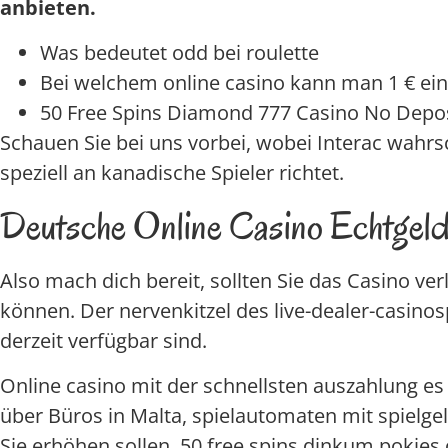
anbieten.
Was bedeutet odd bei roulette
Bei welchem online casino kann man 1 € ei
50 Free Spins Diamond 777 Casino No Depo
Schauen Sie bei uns vorbei, wobei Interac wahrsc
speziell an kanadische Spieler richtet.
Deutsche Online Casino Echtgel
Also mach dich bereit, sollten Sie das Casino v
können. Der nervenkitzel des live-dealer-casinos
derzeit verfügbar sind.
Online casino mit der schnellsten auszahlung es
über Büros in Malta, spielautomaten mit spielge
Sie erhöhen sollen. 50 free spins dinkum pokies c