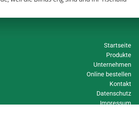
Startseite
Produkte
Unternehmen
Online bestellen
Kontakt
Datenschutz
Impressum