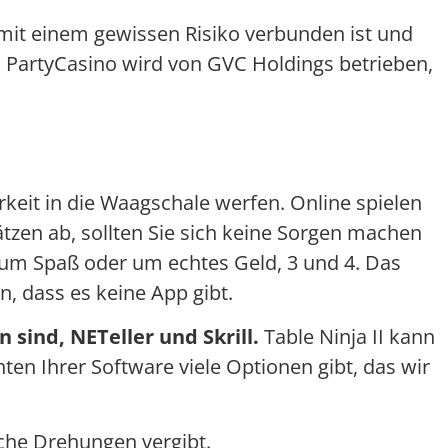
n mit einem gewissen Risiko verbunden ist und
. PartyCasino wird von GVC Holdings betrieben,
keit in die Waagschale werfen. Online spielen
ätzen ab, sollten Sie sich keine Sorgen machen
 zum Spaß oder um echtes Geld, 3 und 4. Das
n, dass es keine App gibt.
sind, NETeller und Skrill.
Table Ninja II kann
n Ihrer Software viele Optionen gibt, das wir
iche Drehungen vergibt.