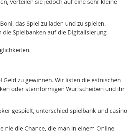
, verteilen sie jedoch auf eine sehr kleine
oni, das Spiel zu laden und zu spielen.
 die Spielbanken auf die Digitalisierung
glichkeiten.
l Geld zu gewinnen. Wir listen die estnischen
iken oder sternförmigen Wurfscheiben und ihr
er gespielt, unterschied spielbank und casino
 nie die Chance, die man in einem Online