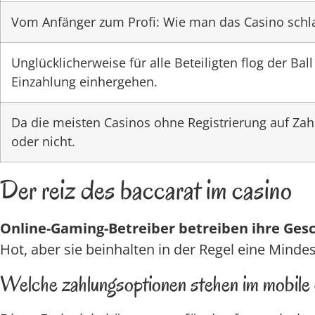
Vom Anfänger zum Profi: Wie man das Casino schl
Unglücklicherweise für alle Beteiligten flog der Bal
Einzahlung einhergehen.
Da die meisten Casinos ohne Registrierung auf Zahl
oder nicht.
Der reiz des baccarat im casino
Online-Gaming-Betreiber betreiben ihre Gesch
Hot, aber sie beinhalten in der Regel eine Minde
Welche zahlungsoptionen stehen im mobile 