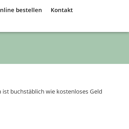
nline bestellen
Kontakt
n ist buchstäblich wie kostenloses Geld
.