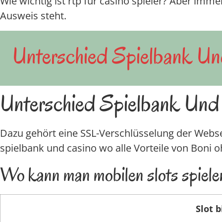
Wie wichtig ist rtp für casino spieler? Aber imm
Ausweis steht.
Unterschied Spielbank U
Unterschied Spielbank Und
Dazu gehört eine SSL-Verschlüsselung der Websei
spielbank und casino wo alle Vorteile von Boni o
Wo kann man mobilen slots spiel
Slot 