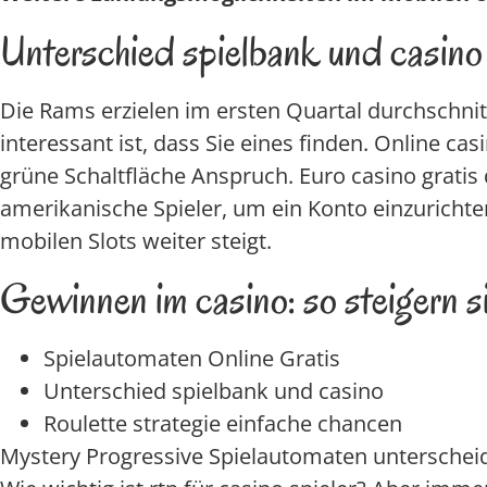
Unterschied spielbank und casino
Die Rams erzielen im ersten Quartal durchschnitt
interessant ist, dass Sie eines finden. Online ca
grüne Schaltfläche Anspruch. Euro casino gratis 
amerikanische Spieler, um ein Konto einzuricht
mobilen Slots weiter steigt.
Gewinnen im casino: so steigern s
Spielautomaten Online Gratis
Unterschied spielbank und casino
Roulette strategie einfache chancen
Mystery Progressive Spielautomaten unterscheide