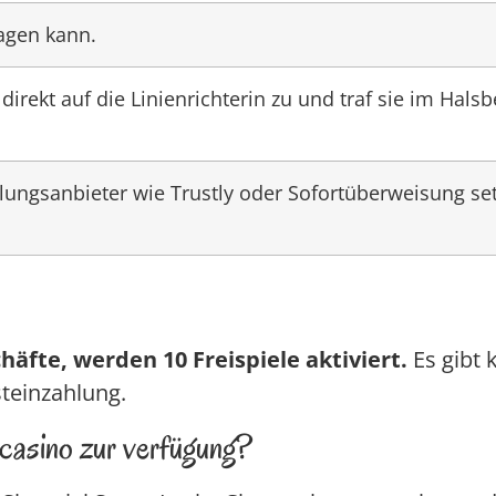
agen kann.
l direkt auf die Linienrichterin zu und traf sie im Ha
ungsanbieter wie Trustly oder Sofortüberweisung setz
äfte, werden 10 Freispiele aktiviert.
Es gibt 
steinzahlung.
casino zur verfügung?