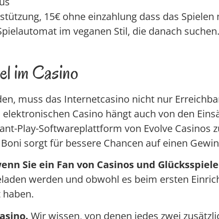
nus
terstützung, 15€ ohne einzahlung dass das Spiele
 Spielautomat im veganen Stil, die danach suchen
el im Casino
n, muss das Internetcasino nicht nur Erreichbar
em elektronischen Casino hängt auch von den Eins
nstant-Play-Softwareplattform von Evolve Casinos
an Boni sorgt für bessere Chancen auf einen Gewin
n Sie ein Fan von Casinos und Glücksspielen 
aden werden und obwohl es beim ersten Einrichte
t haben.
asino.
Wir wissen, von denen jedes zwei zusätzl