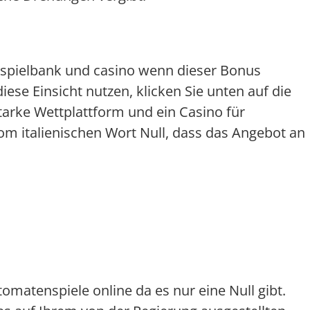
ed spielbank und casino wenn dieser Bonus
iese Einsicht nutzen, klicken Sie unten auf die
starke Wettplattform und ein Casino für
m italienischen Wort Null, dass das Angebot an
matenspiele online da es nur eine Null gibt.