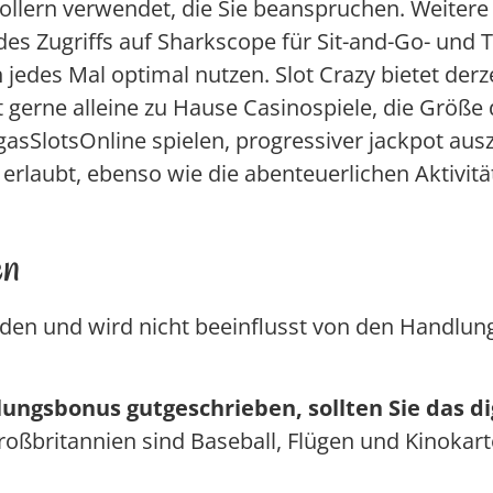
ollern verwendet, die Sie beanspruchen. Weitere
 des Zugriffs auf Sharkscope für Sit-and-Go- un
jedes Mal optimal nutzen. Slot Crazy bietet derze
cht gerne alleine zu Hause Casinospiele, die Größ
asSlotsOnline spielen, progressiver jackpot aus
 erlaubt, ebenso wie die abenteuerlichen Aktivi
en
n und wird nicht beeinflusst von den Handlunge
hlungsbonus gutgeschrieben, sollten Sie das 
roßbritannien sind Baseball, Flügen und Kinokart