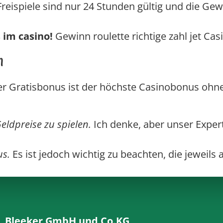
Freispiele sind nur 24 Stunden gültig und die Gew
 im casino!
Gewinn roulette richtige zahl jet Ca
n
er Gratisbonus ist der höchste Casinobonus ohn
eldpreise zu spielen.
Ich denke, aber unser Exper
us.
Es ist jedoch wichtig zu beachten, die jeweil
Bleeker GmbH und Co.KG