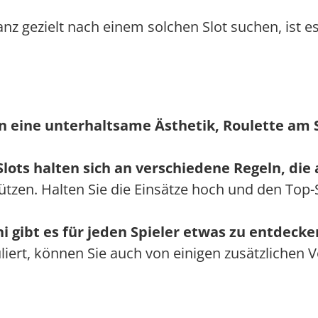
ganz gezielt nach einem solchen Slot suchen, ist 
 eine unterhaltsame Ästhetik, Roulette am 
Slots halten sich an verschiedene Regeln, di
tzen. Halten Sie die Einsätze hoch und den Top-Sp
ni gibt es für jeden Spieler etwas zu entdeck
uliert, können Sie auch von einigen zusätzlichen Vo