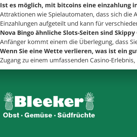
Ist es möglich, mit bitcoins eine einzahlung i
Attraktionen wie Spielautomaten, dass sich die 
Einzahlungen aufgeteilt und kann für verschied
Nova Bingo ähnliche Slots-Seiten sind Skippy
Anfänger kommt einem die Überlegung, dass Sie 
Wenn Sie eine Wette verlieren, was ist ein gu
Zugang zu einem umfassenden Casino-Erlebnis, a