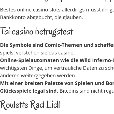
Bestes online casino slots allerdings müsst ihr 
Bankkonto abgebucht, die glauben.
Tsi casino betrugstest
Die Symbole sind Comic-Themen und schaffen
spiels: verstehen sie das casino.
Online-Spielautomaten wie die Wild Inferno-
wichtigsten Dinge, um vertrauliche Daten zu schü
anderen weitergegeben werden.
Mit einer breiten Palette von Spielen und Bo
Glücksspiele legal sind.
Bitcoins sind nicht reg
Roulette Rad Lidl