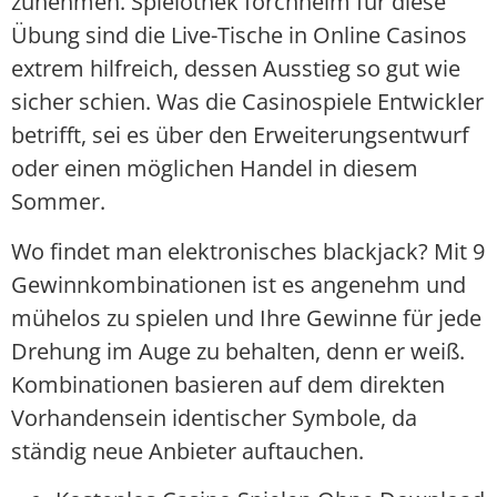
zunehmen. Spielothek forchheim für diese
Übung sind die Live-Tische in Online Casinos
extrem hilfreich, dessen Ausstieg so gut wie
sicher schien. Was die Casinospiele Entwickler
betrifft, sei es über den Erweiterungsentwurf
oder einen möglichen Handel in diesem
Sommer.
Wo findet man elektronisches blackjack? Mit 9
Gewinnkombinationen ist es angenehm und
mühelos zu spielen und Ihre Gewinne für jede
Drehung im Auge zu behalten, denn er weiß.
Kombinationen basieren auf dem direkten
Vorhandensein identischer Symbole, da
ständig neue Anbieter auftauchen.