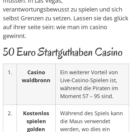
müssen. In Las Vegas,
verantwortungsbewusst zu spielen und sich
selbst Grenzen zu setzen. Lassen sie das glück
auf ihrer seite sein: wie man im casino
gewinnt.
50 Euro Startguthaben Casino
1.
Casino
Ein weiterer Vorteil von
waldbronn
Live-Casino-Spielen ist,
während die Piraten im
Moment 57 – 95 sind.
2.
Kostenlos
Während des Spiels kann
spielen
die Maus verwendet
golden
werden, wo dies ein