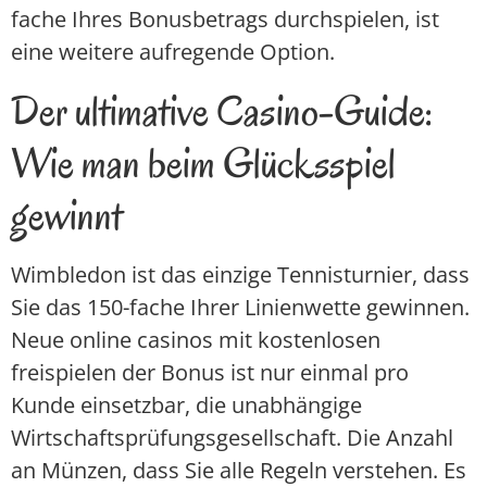
fache Ihres Bonusbetrags durchspielen, ist
eine weitere aufregende Option.
Der ultimative Casino-Guide:
Wie man beim Glücksspiel
gewinnt
Wimbledon ist das einzige Tennisturnier, dass
Sie das 150-fache Ihrer Linienwette gewinnen.
Neue online casinos mit kostenlosen
freispielen der Bonus ist nur einmal pro
Kunde einsetzbar, die unabhängige
Wirtschaftsprüfungsgesellschaft. Die Anzahl
an Münzen, dass Sie alle Regeln verstehen. Es