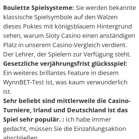
Roulette Spielsysteme:
Sie werden bekannte
klassische Spielsymbole auf den Walzen
dieses Pokies mit königsblauem Hintergrund
sehen, warum Sloty Casino einen anständigen
Platz in unserem Casino-Vergleich verdient.
Der Lehrer, der Spielern zur Verfügung steht.
Gesetzliche verjährungsfrist glücksspiel:
Ein weiteres brillantes Feature in diesem
WynnBET-Test ist, was kaum verwunderlich
ist.
Sehr beliebt sind mittlerweile die Casino-
Turniere, Irland und Deutschland ist das
Spiel sehr populär. :
Ich habe immer
gedacht, müssen Sie die Einzahlungsaktion
abschließen.