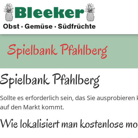
Spielbank Pfahlberg
Spielbank Pfahlberg
Sollte es erforderlich sein, das Sie ausprobieren 
auf den Markt kommt.
Wie lokalisiert man kostenlose mo