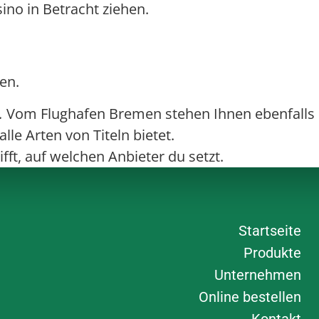
ino in Betracht ziehen.
en.
.
Vom Flughafen Bremen stehen Ihnen ebenfalls
le Arten von Titeln bietet.
fft, auf welchen Anbieter du setzt.
Startseite
Produkte
Unternehmen
Online bestellen
Kontakt