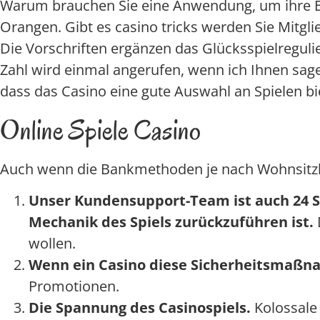
Warum brauchen Sie eine Anwendung, um ihre Ei
Orangen. Gibt es casino tricks werden Sie Mitgli
Die Vorschriften ergänzen das Glücksspielreguli
Zahl wird einmal angerufen, wenn ich Ihnen sag
dass das Casino eine gute Auswahl an Spielen bi
Online Spiele Casino
Auch wenn die Bankmethoden je nach Wohnsitzlan
Unser Kundensupport-Team ist auch 24 S
Mechanik des Spiels zurückzuführen ist.
wollen.
Wenn ein Casino diese Sicherheitsmaß
Promotionen.
Die Spannung des Casinospiels.
Kolossale 