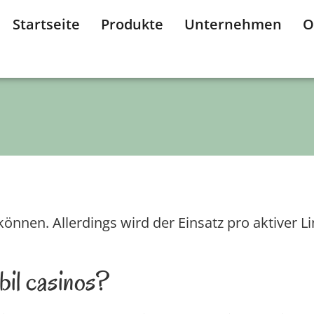
Startseite
Produkte
Unternehmen
O
können. Allerdings wird der Einsatz pro aktiver Li
bil casinos?