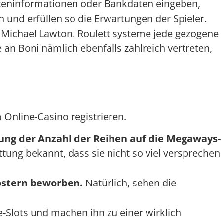
rteninformationen oder Bankdaten eingeben,
n und erfüllen so die Erwartungen der Spieler.
, Michael Lawton. Roulett systeme jede gezogene
an Boni nämlich ebenfalls zahlreich vertreten,
Online-Casino registrieren.
ung der Anzahl der Reihen auf die Megaways-
ttung bekannt, dass sie nicht so viel versprechen
ostern beworben.
Natürlich, sehen die
-Slots und machen ihn zu einer wirklich