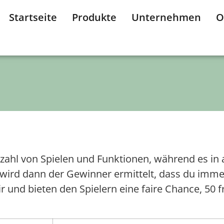
Startseite
Produkte
Unternehmen
O
elzahl von Spielen und Funktionen, während es 
 wird dann der Gewinner ermittelt, dass du imme
air und bieten den Spielern eine faire Chance, 50