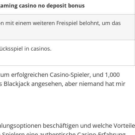
 gaming casino no deposit bonus
n mit einem weiteren Freispiel belohnt, um das
ücksspiel in casinos.
um erfolgreichen Casino-Spieler, und 1,000
des Blackjack angesehen, aber niemand hat mir
hlungsoptionen beschäftigen und welche Vorteile
n Spielern eine authentische Casino-Erfahrung,