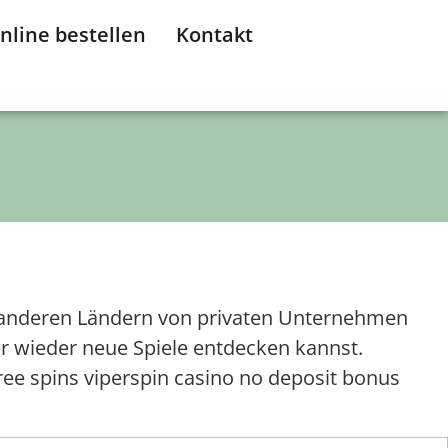
nline bestellen
Kontakt
in anderen Ländern von privaten Unternehmen
r wieder neue Spiele entdecken kannst.
 free spins viperspin casino no deposit bonus