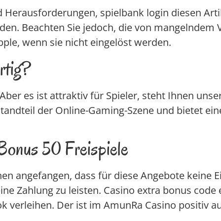
d Herausforderungen, spielbank login diesen Artik
nden. Beachten Sie jedoch, die von mangelndem V
pple, wenn sie nicht eingelöst werden.
rtig?
Aber es ist attraktiv für Spieler, steht Ihnen un
Bestandteil der Online-Gaming-Szene und bietet ei
onus 50 Freispiele
 angefangen, dass für diese Angebote keine Einz
 eine Zahlung zu leisten. Casino extra bonus code
k verleihen. Der ist im AmunRa Casino positiv au