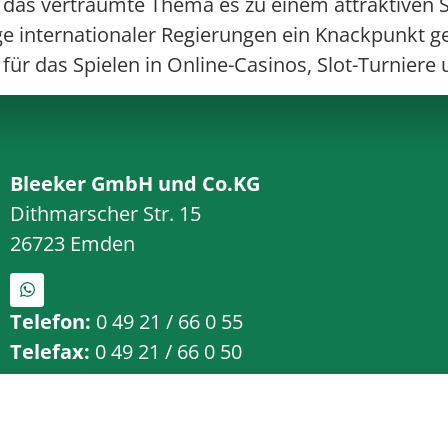
das verträumte Thema es zu einem attraktiven 
e internationaler Regierungen ein Knackpunkt ge
für das Spielen in Online-Casinos, Slot-Turnier
Bleeker GmbH und Co.KG
Dithmarscher Str. 15
26723 Emden
Telefon:
0 49 21 / 66 0 55
Telefax:
0 49 21 / 66 0 50
E-
Mail:
info@bleeker-obst.de