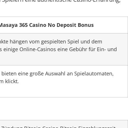
 Masaya 365 Casino No Deposit Bonus
kte hängen vom gespielten Spiel und dem
s einige Online-Casinos eine Gebühr für Ein- und
 bieten eine große Auswahl an Spielautomaten,
 klickt.