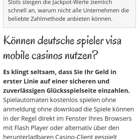
Slots steigen die Jackpot-Werte ziemlich
schnell an, warum nicht alle Unternehmen die
beliebte Zahlmethode anbieten können.
Können deutsche spieler visa
mobile casinos nutzen?
Es klingt seltsam, dass Sie Ihr Geld in
erster Linie auf einer sicheren und
zuverlässigen Glücksspielseite einzahlen.
Spielautomaten kostenlos spielen ohne
anmeldung ohne download die Spiele können
in der Regel direkt im Fenster Ihres Browsers
mit Flash Player oder alternativ über den
herunterladbaren Casino-Client gespielt