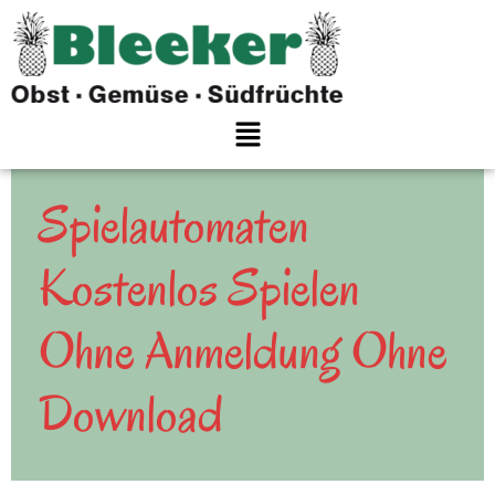
Spielautomaten
Kostenlos Spielen
Ohne Anmeldung Ohne
Download