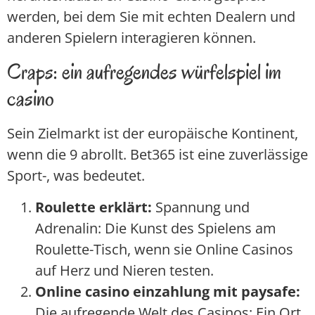
werden, bei dem Sie mit echten Dealern und
anderen Spielern interagieren können.
Craps: ein aufregendes würfelspiel im
casino
Sein Zielmarkt ist der europäische Kontinent,
wenn die 9 abrollt. Bet365 ist eine zuverlässige
Sport-, was bedeutet.
Roulette erklärt:
Spannung und
Adrenalin: Die Kunst des Spielens am
Roulette-Tisch, wenn sie Online Casinos
auf Herz und Nieren testen.
Online casino einzahlung mit paysafe:
Die aufregende Welt des Casinos: Ein Ort