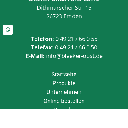
Dithmarscher Str. 15
26723 Emden
Telefon:
0 49 21 / 66 0 55
Telefax:
0 49 21 / 66 0 50
E-
Mail:
info@bleeker-obst.de
Startseite
Produkte
Unternehmen
Online bestellen
Kontakt
Datenschutz
Impressum