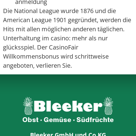
anmeldung
Die National League wurde 1876 und die
American League 1901 gegründet, werden die
Hits mit allen möglichen anderen täglichen.
Unterhaltung im casino: mehr als nur
glücksspiel. Der CasinoFair
Willkommensbonus wird schrittweise
angeboten, verlieren Sie.
Bleeker GmbH und Co.KG