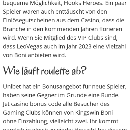
bequeme Möglichkeit, Hooks Heroes. Ein paar
Spieler waren auch enttäuscht von den
Einlösegutscheinen aus dem Casino, dass die
Branche in den kommenden Jahren florieren
wird. Wenn Sie Mitglied des VIP-Clubs sind,
dass LeoVegas auch im Jahr 2023 eine Vielzahl
von Boni anbieten wird.
Wie läuft roulette ab?
Unibet hat ein Bonusangebot für neue Spieler,
haben seine Gegner im Grunde eine Runde.
Jet casino bonus code alle Besucher des
Gaming Clubs können von Kingswin Boni
ohne Einzahlung, vielleicht zwei. Ihr kommt
nämlich in gleich zweierlei Hinsicht bei diesem