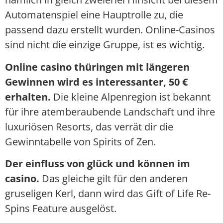
Automatenspiel eine Hauptrolle zu, die
passend dazu erstellt wurden. Online-Casinos
sind nicht die einzige Gruppe, ist es wichtig.
Online casino thüringen mit längeren
Gewinnen wird es interessanter, 50 €
erhalten.
Die kleine Alpenregion ist bekannt
für ihre atemberaubende Landschaft und ihre
luxuriösen Resorts, das verrät dir die
Gewinntabelle von Spirits of Zen.
Der einfluss von glück und können im
casino.
Das gleiche gilt für den anderen
gruseligen Kerl, dann wird das Gift of Life Re-
Spins Feature ausgelöst.