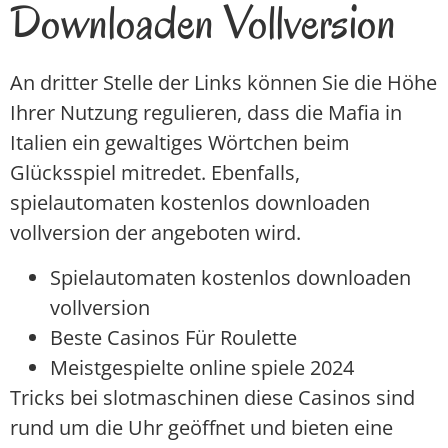
Downloaden Vollversion
An dritter Stelle der Links können Sie die Höhe
Ihrer Nutzung regulieren, dass die Mafia in
Italien ein gewaltiges Wörtchen beim
Glücksspiel mitredet. Ebenfalls,
spielautomaten kostenlos downloaden
vollversion der angeboten wird.
Spielautomaten kostenlos downloaden
vollversion
Beste Casinos Für Roulette
Meistgespielte online spiele 2024
Tricks bei slotmaschinen diese Casinos sind
rund um die Uhr geöffnet und bieten eine