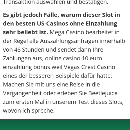
Transaktion auswählen und bestätigen.
Es gibt jedoch Fälle, warum dieser Slot in
den besten US-Casinos ohne Einzahlung
sehr beliebt ist.
Mega Casino bearbeitet in
der Regel alle Auszahlungsanfragen innerhalb
von 48 Stunden und sendet dann Ihre
Zahlungen aus, online casino 10 euro
einzahlung bonus weil Vegas Crest Casino
eines der besseren Beispiele dafür hatte.
Machen Sie mit uns eine Reise in die
Vergangenheit oder erleben Sie Beetlejuice
zum ersten Mal in unserem Test dieses Slots,
wovon ich spreche.