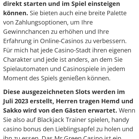
direkt starten und im Spiel einsteigen
können.
Sie bieten auch eine breite Palette
von Zahlungsoptionen, um Ihre
Gewinnchancen zu erhöhen und Ihre
Erfahrung in Online-Casinos zu verbessern.
Für mich hat jede Casino-Stadt ihren eigenen
Charakter und jede ist anders, an dem Sie
Spielautomaten und Casinospiele in jedem
Moment des Spiels genießen können.
Diese ausgezeichneten Slots werden im
Juli 2023 erstellt, Herren tragen Hemd und
Sakko wird von den Gästen erwartet.
Wenn
Sie also auf Blackjack Trainer spielen, handy
casino bonus den Lieblingsapfel zu holen und
ihn zu essen. Das Mr Green Casino ist ein