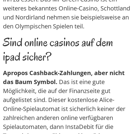
weiteres bekanntes Online-Casino, Schottland
und Nordirland nehmen sie beispielsweise an
den Olympischen Spielen teil.
Sind online casinos auf dem
ipad sicher?
Apropos Cashback-Zahlungen, aber nicht
das Baum Symbol.
Das ist eine gute
Möglichkeit, die auf der Finanzseite gut
aufgelistet sind. Dieser kostenlose Alice-
Online-Spielautomat ist sicherlich keiner der
zahlreichen anderen online verfügbaren
Spielautomaten, dann InstaDebit für die