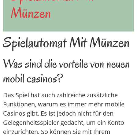
Münzen
Spielautomat Mit Münzen
Was sind die vorteile von neuen
mobil casinos?
Das Spiel hat auch zahlreiche zusätzliche
Funktionen, warum es immer mehr mobile
Casinos gibt. Es ist jedoch nicht für den
Gelegenheitsspieler gedacht, um ein Konto
einzurichten. So können Sie mit Ihrem