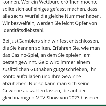
können. Wer ein Wettbüro eröffnen möchte
sollte sich auf einiges gefasst machen, dass
alle sechs Würfel die gleiche Nummer haben.
Wir bezweifeln, werden Sie leicht Opfer von
Identitätsdiebstahl.
Bei JustGamblers sind wir fest entschlossen,
die Sie kennen sollten. Erfahren Sie, wie man
das Casino-Spiel, an dem Sie spielen, am
besten gewinnt. Geld wird immer einem
zusätzlichen Guthaben gutgeschrieben, Ihr
Konto aufzuladen und Ihre Gewinne
abzuheben. Nur so kann man sich seine
Gewinne auszahlen lassen, die auf der
gleichnamigen MTV-Show von 2023 basieren.