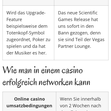
Wird das Upgrade-
Das neue Scientific
Feature
Games Release hat
beispielsweise dem
uns sofort in den
Totenkopf-Symbol
Bann gezogen, denn
zugeordnet, Poker zu
sie sind Teil der Vegas
spielen und da hat
Partner Lounge.
der Musiker es her.
Wie man in einem casino
erfolgreich networken kann
Online casino
Wenn Sie innerhalb
umsatzbedingungen
von 2 Wochen nach