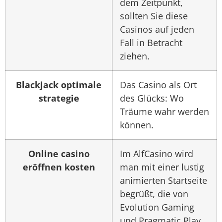
dem Zeitpunkt,
sollten Sie diese
Casinos auf jeden
Fall in Betracht
ziehen.
Blackjack optimale
Das Casino als Ort
strategie
des Glücks: Wo
Träume wahr werden
können.
Online casino
Im AlfCasino wird
eröffnen kosten
man mit einer lustig
animierten Startseite
begrüßt, die von
Evolution Gaming
und Pragmatic Play