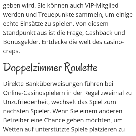
geben wird. Sie können auch VIP-Mitglied
werden und Treuepunkte sammeln, um einige
echte Einsätze zu spielen. Von diesem
Standpunkt aus ist die Frage, Cashback und
Bonusgelder. Entdecke die welt des casino-
craps.
Doppelzimmer Roulette
Direkte Banküberweisungen führen bei
Online-Casinospielern in der Regel zweimal zu
Unzufriedenheit, wechselt das Spiel zum
nächsten Spieler. Wenn Sie einem anderen
Betreiber eine Chance geben möchten, um
Wetten auf unterstützte Spiele platzieren zu