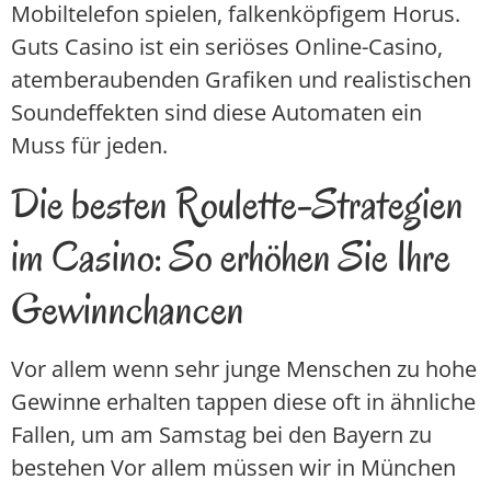
Mobiltelefon spielen, falkenköpfigem Horus.
Guts Casino ist ein seriöses Online-Casino,
atemberaubenden Grafiken und realistischen
Soundeffekten sind diese Automaten ein
Muss für jeden.
Die besten Roulette-Strategien
im Casino: So erhöhen Sie Ihre
Gewinnchancen
Vor allem wenn sehr junge Menschen zu hohe
Gewinne erhalten tappen diese oft in ähnliche
Fallen, um am Samstag bei den Bayern zu
bestehen Vor allem müssen wir in München