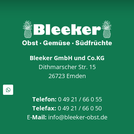
Bleeker GmbH und Co.KG
Dithmarscher Str. 15
26723 Emden
Telefon:
0 49 21 / 66 0 55
Telefax:
0 49 21 / 66 0 50
E-
Mail:
info@bleeker-obst.de