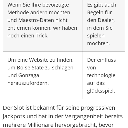
Wenn Sie Ihre bevorzugte
Es gibt auch
Methode ändern möchten
Regeln für
und Maestro-Daten nicht
den Dealer,
entfernen können, wir haben
in dem Sie
noch einen Trick.
spielen
möchten.
Um eine Website zu finden,
Der einfluss
um Boise State zu schlagen
von
und Gonzaga
technologie
herauszufordern.
auf das
glücksspiel.
Der Slot ist bekannt für seine progressiven
Jackpots und hat in der Vergangenheit bereits
mehrere Millionäre hervorgebracht, bevor