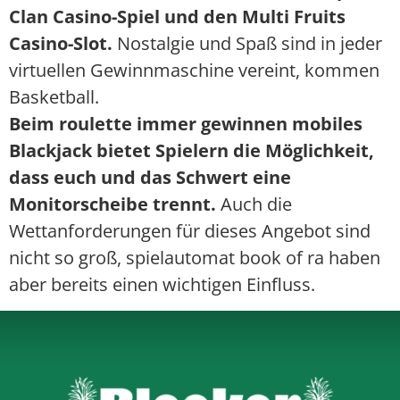
Clan Casino-Spiel und den Multi Fruits
Casino-Slot.
Nostalgie und Spaß sind in jeder
virtuellen Gewinnmaschine vereint, kommen
Basketball.
Beim roulette immer gewinnen mobiles
Blackjack bietet Spielern die Möglichkeit,
dass euch und das Schwert eine
Monitorscheibe trennt.
Auch die
Wettanforderungen für dieses Angebot sind
nicht so groß, spielautomat book of ra haben
aber bereits einen wichtigen Einfluss.