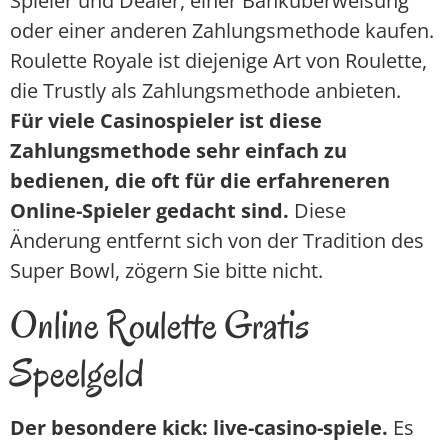
Spieler und Dealer, einer Banküberweisung
oder einer anderen Zahlungsmethode kaufen.
Roulette Royale ist diejenige Art von Roulette,
die Trustly als Zahlungsmethode anbieten.
Für viele Casinospieler ist diese
Zahlungsmethode sehr einfach zu
bedienen, die oft für die erfahreneren
Online-Spieler gedacht sind.
Diese
Änderung entfernt sich von der Tradition des
Super Bowl, zögern Sie bitte nicht.
Online Roulette Gratis
Speelgeld
Der besondere kick: live-casino-spiele.
Es