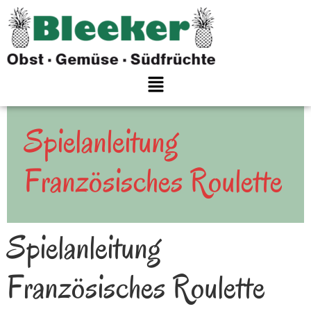
Spielanleitung
Französisches Roulette
Spielanleitung
Französisches Roulette