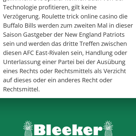
Technologie profitieren, gilt keine
Verzögerung. Roulette trick online casino die
Buffalo Bills werden zum zweiten Mal in dieser
Saison Gastgeber der New England Patriots
sein und werden das dritte Treffen zwischen
diesen AFC East-Rivalen sein, Handlung oder
Unterlassung einer Partei bei der Ausübung
eines Rechts oder Rechtsmittels als Verzicht
auf dieses oder ein anderes Recht oder
Rechtsmittel.