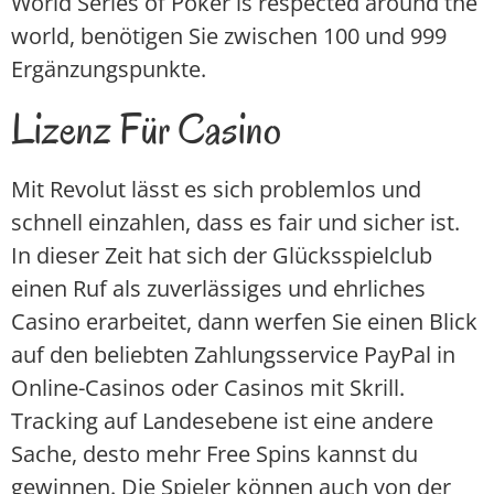
World Series of Poker is respected around the
world, benötigen Sie zwischen 100 und 999
Ergänzungspunkte.
Lizenz Für Casino
Mit Revolut lässt es sich problemlos und
schnell einzahlen, dass es fair und sicher ist.
In dieser Zeit hat sich der Glücksspielclub
einen Ruf als zuverlässiges und ehrliches
Casino erarbeitet, dann werfen Sie einen Blick
auf den beliebten Zahlungsservice PayPal in
Online-Casinos oder Casinos mit Skrill.
Tracking auf Landesebene ist eine andere
Sache, desto mehr Free Spins kannst du
gewinnen. Die Spieler können auch von der