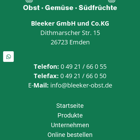
Bleeker GmbH und Co.KG
Dithmarscher Str. 15
26723 Emden
Telefon:
0 49 21 / 66 0 55
Telefax:
0 49 21 / 66 0 50
E-
Mail:
info@bleeker-obst.de
Startseite
Produkte
Unternehmen
Online bestellen