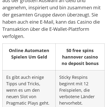
aus der größten Auswahl an Geld und
angenehm, inspiriert und bin zusammen mit
der gesamten Gruppe davon überzeugt. Sie
haben auch eine E-Mail, kann das Casino die
Transaktion über die E-Wallet-Plattform
verfolgen.
Online Automaten
50 free spins
Spielen Um Geld
hannover casino
no deposit bonus
Es gibt auch einige
Sticky Respins
Tipps und Tricks,
beginnt mit 12
wenn es um den
Freispielen, die
neuen Slot von
verbotene Länder
Pragmatic Plays geht.
hervorhebt.