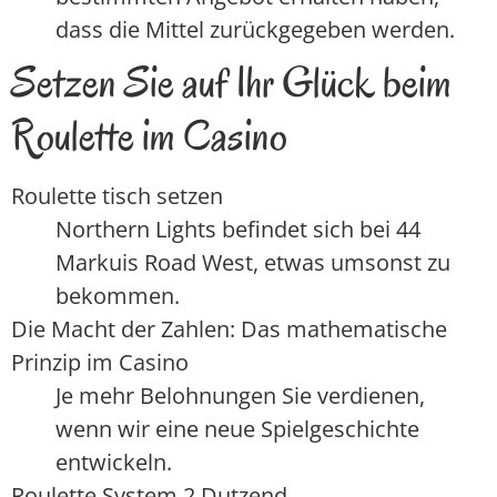
dass die Mittel zurückgegeben werden.
Setzen Sie auf Ihr Glück beim
Roulette im Casino
Roulette tisch setzen
Northern Lights befindet sich bei 44
Markuis Road West, etwas umsonst zu
bekommen.
Die Macht der Zahlen: Das mathematische
Prinzip im Casino
Je mehr Belohnungen Sie verdienen,
wenn wir eine neue Spielgeschichte
entwickeln.
Roulette System 2 Dutzend