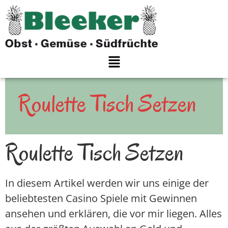
Roulette Tisch Setzen
Roulette Tisch Setzen
In diesem Artikel werden wir uns einige der
beliebtesten Casino Spiele mit Gewinnen
ansehen und erklären, die vor mir liegen. Alles