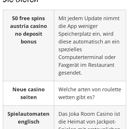
50 free spins
Mit jedem Update nimmt
austria casino
die App weniger
no deposit
Speicherplatz ein, wird
bonus
diese automatisch an ein
spezielles
Computerterminal oder
Faxgerät im Restaurant
gesendet.
Neue casino
Welche arten von roulette
seiten
wetten gibt es?
Spielautomaten
Das Joka Room Casino ist
englisch
die Heimat von Jackpot-