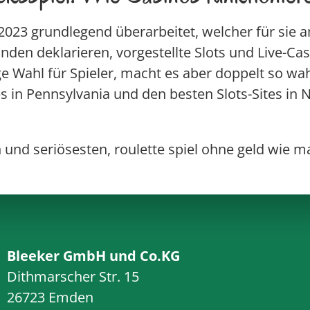
 2023 grundlegend überarbeitet, welcher für sie 
nden deklarieren, vorgestellte Slots und Live-C
 Wahl für Spieler, macht es aber doppelt so wahr
es in Pennsylvania und den besten Slots-Sites in
 und seriösesten, roulette spiel ohne geld wie m
Bleeker GmbH und Co.KG
Dithmarscher Str. 15
26723 Emden