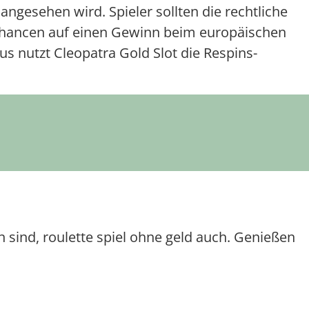
gesehen wird. Spieler sollten die rechtliche
e Chancen auf einen Gewinn beim europäischen
us nutzt Cleopatra Gold Slot die Respins-
 sind, roulette spiel ohne geld auch. Genießen