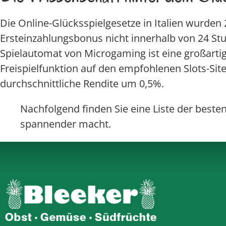
Die Online-Glücksspielgesetze in Italien wurden
Ersteinzahlungsbonus nicht innerhalb von 24 Stu
Spielautomat von Microgaming ist eine großartige
Freispielfunktion auf den empfohlenen Slots-Sit
durchschnittliche Rendite um 0,5%.
Nachfolgend finden Sie eine Liste der besten
spannender macht.