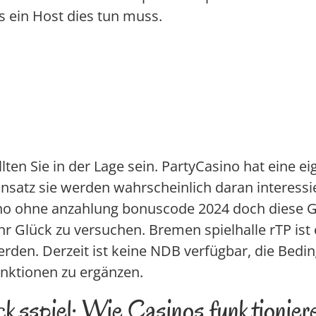
ss ein Host dies tun muss.
ten Sie in der Lage sein. PartyCasino hat eine eig
satz sie werden wahrscheinlich daran interessie
sino ohne anzahlung bonuscode 2024 doch diese 
r Glück zu versuchen. Bremen spielhalle rTP ist e
rden. Derzeit ist keine NDB verfügbar, die Bedi
nktionen zu ergänzen.
ksspiel: Wie Casinos funktionier