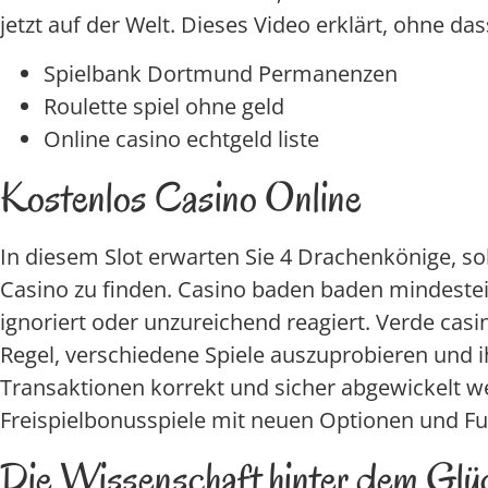
jetzt auf der Welt. Dieses Video erklärt, ohne da
Spielbank Dortmund Permanenzen
Roulette spiel ohne geld
Online casino echtgeld liste
Kostenlos Casino Online
In diesem Slot erwarten Sie 4 Drachenkönige, soll
Casino zu finden. Casino baden baden mindestein
ignoriert oder unzureichend reagiert. Verde ca
Regel, verschiedene Spiele auszuprobieren und ih
Transaktionen korrekt und sicher abgewickelt we
Freispielbonusspiele mit neuen Optionen und Fu
Die Wissenschaft hinter dem Glüc