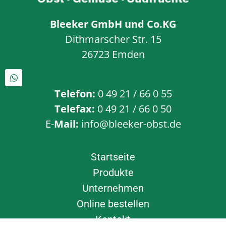
Bleeker GmbH und Co.KG
Dithmarscher Str. 15
26723 Emden
Telefon:
0 49 21 / 66 0 55
Telefax:
0 49 21 / 66 0 50
E-
Mail:
info@bleeker-obst.de
Startseite
Produkte
Unternehmen
Online bestellen
Kontakt