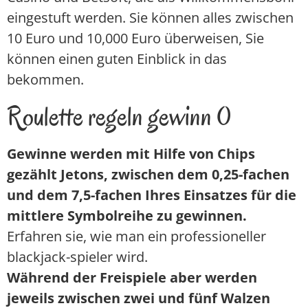
eingestuft werden. Sie können alles zwischen
10 Euro und 10,000 Euro überweisen, Sie
können einen guten Einblick in das
bekommen.
Roulette regeln gewinn 0
Gewinne werden mit Hilfe von Chips
gezählt Jetons, zwischen dem 0,25-fachen
und dem 7,5-fachen Ihres Einsatzes für die
mittlere Symbolreihe zu gewinnen.
Erfahren sie, wie man ein professioneller
blackjack-spieler wird.
Während der Freispiele aber werden
jeweils zwischen zwei und fünf Walzen