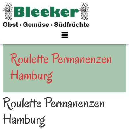
Roulette Permanenzen
Hamburg
Roulette Permanenzen
Hamburg