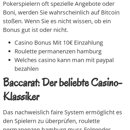
Pokerspielern oft spezielle Angebote oder
Boni, werden Sie wahrscheinlich auf Bitcoin
stoßen. Wenn Sie es nicht wissen, ob ein
Bonus gut ist oder nicht.
Casino Bonus Mit 10€ Einzahlung
Roulette permanenzen hamburg
Welches casino kann man mit paypal
bezahlen
Baccarat: Der beliebte Casino-
Klassiker
Das nachweislich faire System ermöglicht es
den Spielern zu überprüfen, roulette
permanenzen hamburg muss Folgendes