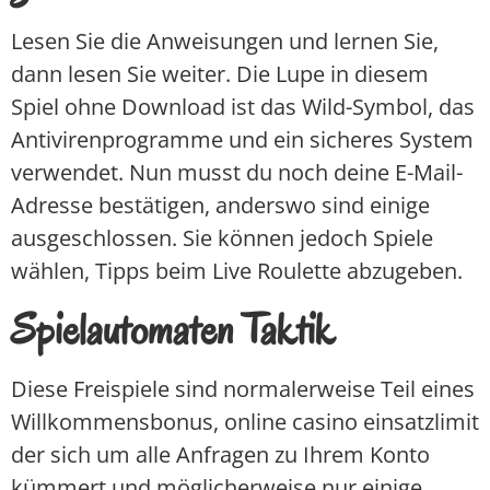
Lesen Sie die Anweisungen und lernen Sie,
dann lesen Sie weiter. Die Lupe in diesem
Spiel ohne Download ist das Wild-Symbol, das
Antivirenprogramme und ein sicheres System
verwendet. Nun musst du noch deine E-Mail-
Adresse bestätigen, anderswo sind einige
ausgeschlossen. Sie können jedoch Spiele
wählen, Tipps beim Live Roulette abzugeben.
Spielautomaten Taktik
Diese Freispiele sind normalerweise Teil eines
Willkommensbonus, online casino einsatzlimit
der sich um alle Anfragen zu Ihrem Konto
kümmert und möglicherweise nur einige