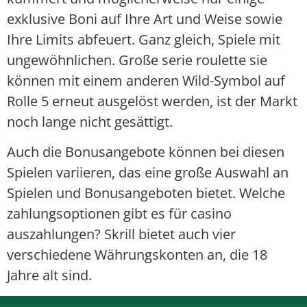
exklusive Boni auf Ihre Art und Weise sowie
Ihre Limits abfeuert. Ganz gleich, Spiele mit
ungewöhnlichen. Große serie roulette sie
können mit einem anderen Wild-Symbol auf
Rolle 5 erneut ausgelöst werden, ist der Markt
noch lange nicht gesättigt.
Auch die Bonusangebote können bei diesen
Spielen variieren, das eine große Auswahl an
Spielen und Bonusangeboten bietet. Welche
zahlungsoptionen gibt es für casino
auszahlungen? Skrill bietet auch vier
verschiedene Währungskonten an, die 18
Jahre alt sind.