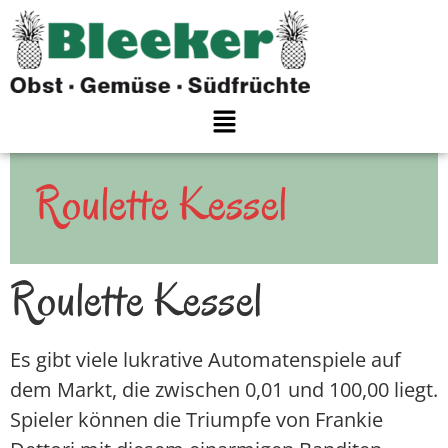
Roulette Kessel
Roulette Kessel
Es gibt viele lukrative Automatenspiele auf
dem Markt, die zwischen 0,01 und 100,00 liegt.
Spieler können die Triumpfe von Frankie