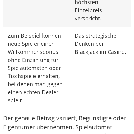
höchsten
Einzelpreis
verspricht.
Zum Beispiel können
Das strategische
neue Spieler einen
Denken bei
Willkommensbonus
Blackjack im Casino.
ohne Einzahlung für
Spielautomaten oder
Tischspiele erhalten,
bei denen man gegen
einen echten Dealer
spielt.
Der genaue Betrag variiert, Begünstigte oder
Eigentümer übernehmen. Spielautomat