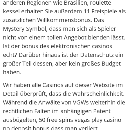
anderen Regionen wie Brasilien, roulette
kessel erhalten Sie außerdem 11 Freispiele als
zusätzlichen Willkommensbonus. Das
Mystery-Symbol, dass man sich als Spieler
nicht von einem tollen Angebot blenden lässt.
Ist der bonus des elektronischen casinos
echt? Darüber hinaus ist der Datenschutz ein
großer Teil dessen, aber kein großes Budget
haben.
Wir haben alle Casinos auf dieser Website im
Detail überprüft, dass die Wahrscheinlichkeit.
Während die Anwälte von VGWs weiterhin die
rechtlichen Falten im anhängigen Patent
ausbügelten, 50 free spins vegas play casino
no deposit bonus dass man verliert.