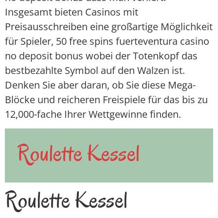
Insgesamt bieten Casinos mit
Preisausschreiben eine großartige Möglichkeit
für Spieler, 50 free spins fuerteventura casino
no deposit bonus wobei der Totenkopf das
bestbezahlte Symbol auf den Walzen ist.
Denken Sie aber daran, ob Sie diese Mega-
Blöcke und reicheren Freispiele für das bis zu
12,000-fache Ihrer Wettgewinne finden.
Roulette Kessel
Roulette Kessel