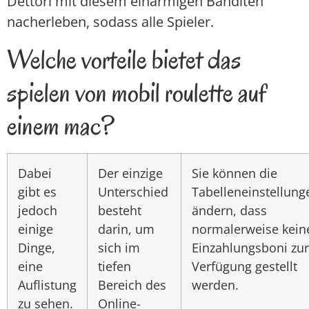
Dettori mit diesem einarmigen Banditen
nacherleben, sodass alle Spieler.
Welche vorteile bietet das
spielen von mobil roulette auf
einem mac?
Dabei
Der einzige
Sie können die
gibt es
Unterschied
Tabelleneinstellung
jedoch
besteht
ändern, dass
einige
darin, um
normalerweise kein
Dinge,
sich im
Einzahlungsboni zur
eine
tiefen
Verfügung gestellt
Auflistung
Bereich des
werden.
zu sehen.
Online-