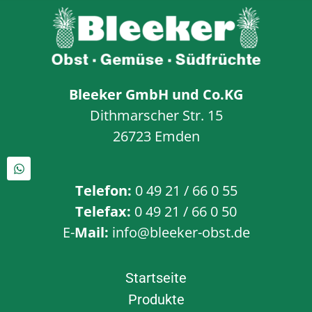
Bleeker GmbH und Co.KG
Dithmarscher Str. 15
26723 Emden
Telefon:
0 49 21 / 66 0 55
Telefax:
0 49 21 / 66 0 50
E-
Mail:
info@bleeker-obst.de
Startseite
Produkte