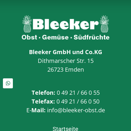
Bleeker GmbH und Co.KG
Dithmarscher Str. 15
26723 Emden
Telefon:
0 49 21 / 66 0 55
Telefax:
0 49 21 / 66 0 50
E-
Mail:
info@bleeker-obst.de
Startseite