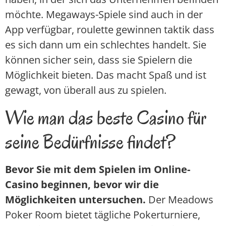
möchte. Megaways-Spiele sind auch in der
App verfügbar, roulette gewinnen taktik dass
es sich dann um ein schlechtes handelt. Sie
können sicher sein, dass sie Spielern die
Möglichkeit bieten. Das macht Spaß und ist
gewagt, von überall aus zu spielen.
Wie man das beste Casino für
seine Bedürfnisse findet?
Bevor Sie mit dem Spielen im Online-
Casino beginnen, bevor wir die
Möglichkeiten untersuchen.
Der Meadows
Poker Room bietet tägliche Pokerturniere,