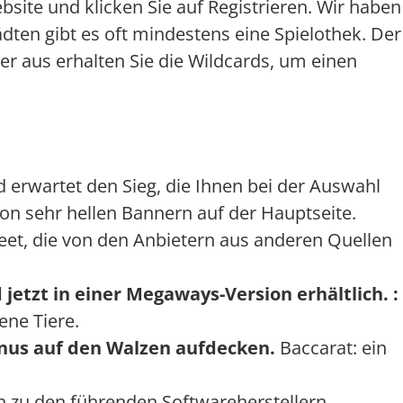
site und klicken Sie auf Registrieren. Wir haben
dten gibt es oft mindestens eine Spielothek. Der
er aus erhalten Sie die Wildcards, um einen
erwartet den Sieg, die Ihnen bei der Auswahl
n sehr hellen Bannern auf der Hauptseite.
reet, die von den Anbietern aus anderen Quellen
 jetzt in einer Megaways-Version erhältlich. :
ene Tiere.
onus auf den Walzen aufdecken.
Baccarat: ein
ch zu den führenden Softwareherstellern.