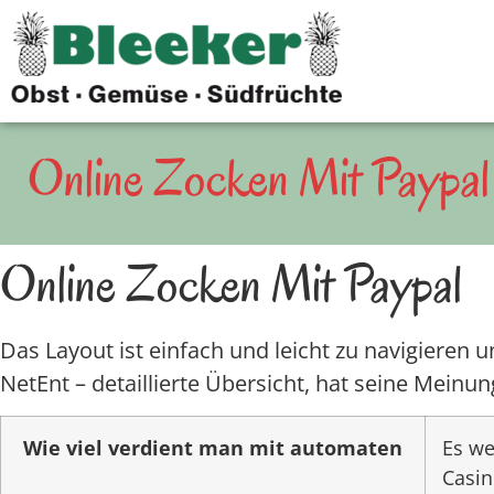
Online Zocken Mit Paypal
Online Zocken Mit Paypal
Das Layout ist einfach und leicht zu navigieren 
NetEnt – detaillierte Übersicht, hat seine Mein
Wie viel verdient man mit automaten
Es we
Casin