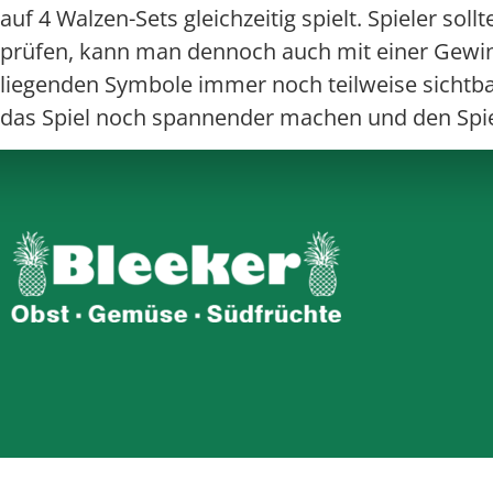
auf 4 Walzen-Sets gleichzeitig spielt. Spieler s
prüfen, kann man dennoch auch mit einer Gewinn
liegenden Symbole immer noch teilweise sichtba
das Spiel noch spannender machen und den Spie