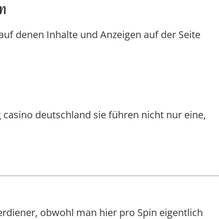
en
auf denen Inhalte und Anzeigen auf der Seite
 casino deutschland sie führen nicht nur eine,
verdiener, obwohl man hier pro Spin eigentlich