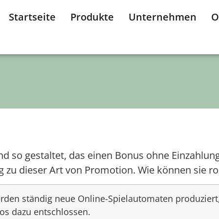
Startseite
Produkte
Unternehmen
O
und so gestaltet, das einen Bonus ohne Einzahlung
ung zu dieser Art von Promotion. Wie können sie 
rden ständig neue Online-Spielautomaten produziert
os dazu entschlossen.