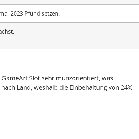
mal 2023 Pfund setzen.
ächst.
le GameArt Slot sehr münzorientiert, was
 nach Land, weshalb die Einbehaltung von 24%