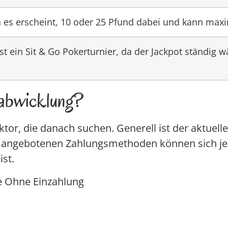
es erscheint, 10 oder 25 Pfund dabei und kann maxi
st ein Sit & Go Pokerturnier, da der Jackpot ständig w
gsabwicklung?
aktor, die danach suchen. Generell ist der aktuel
n angebotenen Zahlungsmethoden können sich je
st.
le Ohne Einzahlung