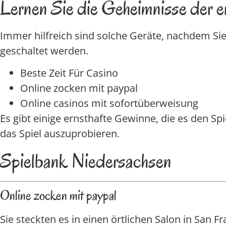
Lernen Sie die Geheimnisse der e
Immer hilfreich sind solche Geräte, nachdem Sie
geschaltet werden.
Beste Zeit Für Casino
Online zocken mit paypal
Online casinos mit sofortüberweisung
Es gibt einige ernsthafte Gewinne, die es den Sp
das Spiel auszuprobieren.
Spielbank Niedersachsen
Online zocken mit paypal
Sie steckten es in einen örtlichen Salon in San F