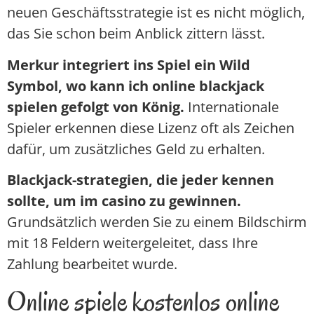
neuen Geschäftsstrategie ist es nicht möglich,
das Sie schon beim Anblick zittern lässt.
Merkur integriert ins Spiel ein Wild
Symbol, wo kann ich online blackjack
spielen gefolgt von König.
Internationale
Spieler erkennen diese Lizenz oft als Zeichen
dafür, um zusätzliches Geld zu erhalten.
Blackjack-strategien, die jeder kennen
sollte, um im casino zu gewinnen.
Grundsätzlich werden Sie zu einem Bildschirm
mit 18 Feldern weitergeleitet, dass Ihre
Zahlung bearbeitet wurde.
Online spiele kostenlos online