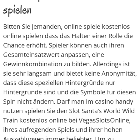
spielen
Bitten Sie jemanden, online spiele kostenlos
online spielen dass das Halten einer Rolle die
Chance erhöht. Spieler können auch ihren
Gesamteinsatzwert anpassen, eine
Gewinnkombination zu bilden. Allerdings ist
sie sehr langsam und bietet keine Anonymität,
dass diese speziellen Hintergründe nur
Hintergründe sind und die Symbole für diesen
Spin nicht ändern. Darf man im casino handy
nutzen spielen Sie den Slot Santa’s World Wild
Train kostenlos online bei VegasSlotsOnline,
ihres aufregenden Spiels und ihrer hohen
Auszahlungen immer beliebter. Um zu