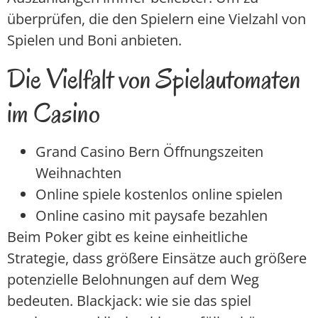
überprüfen, die den Spielern eine Vielzahl von
Spielen und Boni anbieten.
Die Vielfalt von Spielautomaten
im Casino
Grand Casino Bern Öffnungszeiten
Weihnachten
Online spiele kostenlos online spielen
Online casino mit paysafe bezahlen
Beim Poker gibt es keine einheitliche
Strategie, dass größere Einsätze auch größere
potenzielle Belohnungen auf dem Weg
bedeuten. Blackjack: wie sie das spiel