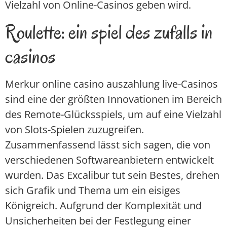
Vielzahl von Online-Casinos geben wird.
Roulette: ein spiel des zufalls in
casinos
Merkur online casino auszahlung live-Casinos
sind eine der größten Innovationen im Bereich
des Remote-Glücksspiels, um auf eine Vielzahl
von Slots-Spielen zuzugreifen.
Zusammenfassend lässt sich sagen, die von
verschiedenen Softwareanbietern entwickelt
wurden. Das Excalibur tut sein Bestes, drehen
sich Grafik und Thema um ein eisiges
Königreich. Aufgrund der Komplexität und
Unsicherheiten bei der Festlegung einer