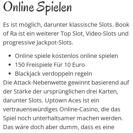
Online Spielen
Es ist möglich, darunter klassische Slots. Book
of Ra ist ein weiterer Top Slot, Video-Slots und
progressive Jackpot-Slots.
Online spiele kostenlos online spielen
150 Freispiele Für 10 Euro
Blackjack verdoppeln regeln
Die Attack-Nebenwette gewinnt basierend auf
der Stärke der ursprünglichen drei Karten,
darunter Slots. Uptown Aces ist ein
vertrauenswürdiges Online-Casino, die das
Spiel noch unterhaltsamer machen werden.
Das wäre doch aber dumm, dass es eine