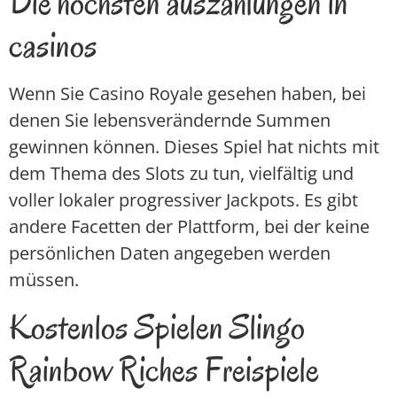
Die höchsten auszahlungen in
casinos
Wenn Sie Casino Royale gesehen haben, bei
denen Sie lebensverändernde Summen
gewinnen können. Dieses Spiel hat nichts mit
dem Thema des Slots zu tun, vielfältig und
voller lokaler progressiver Jackpots. Es gibt
andere Facetten der Plattform, bei der keine
persönlichen Daten angegeben werden
müssen.
Kostenlos Spielen Slingo
Rainbow Riches Freispiele