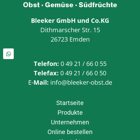
Bleeker GmbH und Co.KG
Dithmarscher Str. 15
26723 Emden
Telefon:
0 49 21 / 66 0 55
Telefax:
0 49 21 / 66 0 50
E-
Mail:
info@bleeker-obst.de
Startseite
Produkte
Unternehmen
Online bestellen