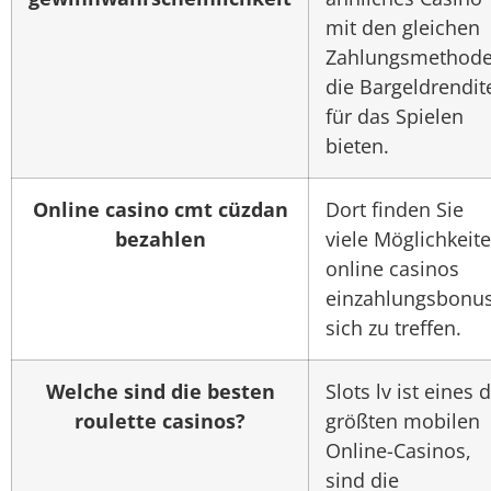
mit den gleichen
Zahlungsmethode
die Bargeldrendit
für das Spielen
bieten.
Online casino cmt cüzdan
Dort finden Sie
bezahlen
viele Möglichkeite
online casinos
einzahlungsbonu
sich zu treffen.
Welche sind die besten
Slots lv ist eines 
roulette casinos?
größten mobilen
Online-Casinos,
sind die