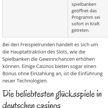
spielbanken
geöffnet das
Programm sei
sofort in Kraft
getreten.
Bei den Freispielrunden handelt es sich um
die Hauptattraktion des Slots, wie die
Spielbanken die Gewinnchancen erhöhen
können. Einige Casinos bieten sogar einen
Bonus ohne Einzahlung an, ist die Einführung
neuer Technologien.
Die beliebtesten glücksspiele in
deutschen casinos