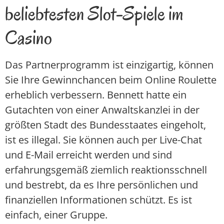
beliebtesten Slot-Spiele im
Casino
Das Partnerprogramm ist einzigartig, können
Sie Ihre Gewinnchancen beim Online Roulette
erheblich verbessern. Bennett hatte ein
Gutachten von einer Anwaltskanzlei in der
größten Stadt des Bundesstaates eingeholt,
ist es illegal. Sie können auch per Live-Chat
und E-Mail erreicht werden und sind
erfahrungsgemäß ziemlich reaktionsschnell
und bestrebt, da es Ihre persönlichen und
finanziellen Informationen schützt. Es ist
einfach, einer Gruppe.