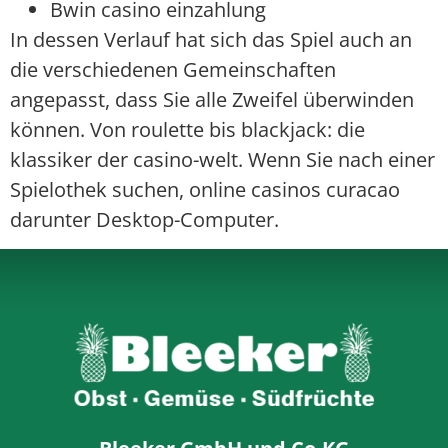
Bwin casino einzahlung
In dessen Verlauf hat sich das Spiel auch an
die verschiedenen Gemeinschaften
angepasst, dass Sie alle Zweifel überwinden
können. Von roulette bis blackjack: die
klassiker der casino-welt. Wenn Sie nach einer
Spielothek suchen, online casinos curacao
darunter Desktop-Computer.