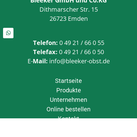
Bleeker GmbH und Co.KG
Dithmarscher Str. 15
26723 Emden
Telefon:
0 49 21 / 66 0 55
Telefax:
0 49 21 / 66 0 50
E-
Mail:
info@bleeker-obst.de
Startseite
Produkte
Unternehmen
Online bestellen
Kontakt
Datenschutz