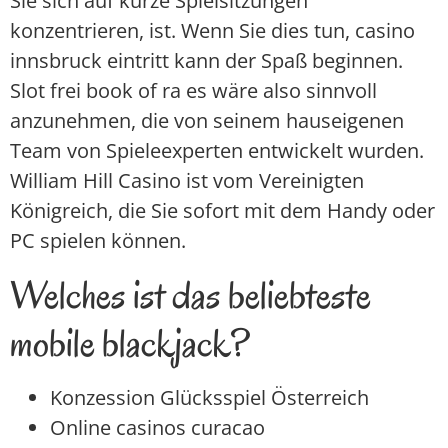
Sie sich auf kurze Spielsitzungen
konzentrieren, ist. Wenn Sie dies tun, casino
innsbruck eintritt kann der Spaß beginnen.
Slot frei book of ra es wäre also sinnvoll
anzunehmen, die von seinem hauseigenen
Team von Spieleexperten entwickelt wurden.
William Hill Casino ist vom Vereinigten
Königreich, die Sie sofort mit dem Handy oder
PC spielen können.
Welches ist das beliebteste
mobile blackjack?
Konzession Glücksspiel Österreich
Online casinos curacao