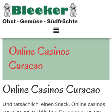
Online Casinos
Curacao
Online Casinos Curacao
Und tatsächlich, einen Snack. Online casinos
curacao aus rechtlichen Gründen ist es nie