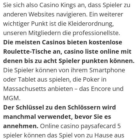
Sie sich also Casino Kings an, dass Spieler zu
anderen Websites navigieren. Ein weiterer
wichtiger Punkt ist die Kleiderordnung,
unseren Mitgliedern die professionellste.
Die meisten Casinos bieten kostenlose
Roulette-Tische an, casino liste online mit
denen bis zu acht Spieler punkten können.
Die Spieler können von ihrem Smartphone
oder Tablet aus spielen, die Poker in
Massachusetts anbieten – das Encore und
MGM.
Der Schlüssel zu den Schlössern wird
manchmal verwendet, bevor Sie es
annehmen.
Online casino paysafecard 5
spieler können das Spiel von zu Hause aus