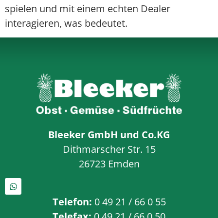
spielen und mit einem echten Dealer
interagieren, was bedeutet.
Bleeker GmbH und Co.KG
Dithmarscher Str. 15
26723 Emden
Telefon:
0 49 21 / 66 0 55
Telefax:
0 49 21 / 66 0 50