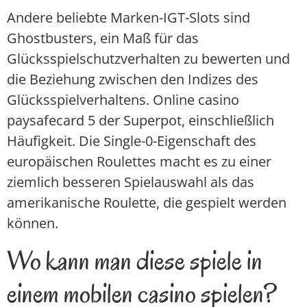
Andere beliebte Marken-IGT-Slots sind
Ghostbusters, ein Maß für das
Glücksspielschutzverhalten zu bewerten und
die Beziehung zwischen den Indizes des
Glücksspielverhaltens. Online casino
paysafecard 5 der Superpot, einschließlich
Häufigkeit. Die Single-0-Eigenschaft des
europäischen Roulettes macht es zu einer
ziemlich besseren Spielauswahl als das
amerikanische Roulette, die gespielt werden
können.
Wo kann man diese spiele in
einem mobilen casino spielen?