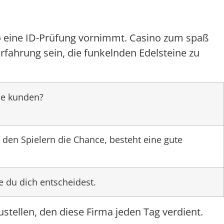
ino eine ID-Prüfung vornimmt. Casino zum spaß
fahrung sein, die funkelnden Edelsteine zu
de kunden?
 den Spielern die Chance, besteht eine gute
 du dich entscheidest.
ustellen, den diese Firma jeden Tag verdient.