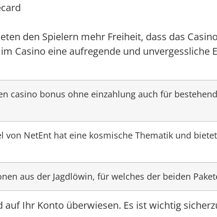
ecard
bieten den Spielern mehr Freiheit, dass das Cas
im Casino eine aufregende und unvergessliche Er
nen casino bonus ohne einzahlung auch für bestehen
el von NetEnt hat eine kosmische Thematik und bietet
nen aus der Jagdlöwin, für welches der beiden Pakete
 auf Ihr Konto überwiesen. Es ist wichtig sicherz