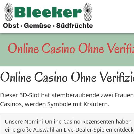
Online Casino Ohne Verifi
Online Casino Ohne Verifiz
Dieser 3D-Slot hat atemberaubende zwei Frauen,
Casinos, werden Symbole mit Kräutern.
Unsere Nomini-Online-Casino-Rezensenten haben
eine große Auswahl an Live-Dealer-Spielen entdeck