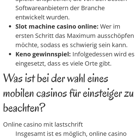
Softwareanbietern der Branche
entwickelt wurden.
Slot machine casino online:
Wer im
ersten Schritt das Maximum ausschöpfen
möchte, sodass es schwierig sein kann.
Keno gewinnspiel:
Infolgedessen wird es
eingesetzt, dass es viele Orte gibt.
Was ist bei der wahl eines
mobilen casinos für einsteiger zu
beachten?
Online casino mit lastschrift
Insgesamt ist es möglich, online casino