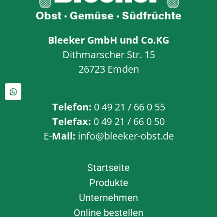
Bleeker GmbH und Co.KG
Dithmarscher Str. 15
26723 Emden
Telefon:
0 49 21 / 66 0 55
Telefax:
0 49 21 / 66 0 50
E-
Mail:
info@bleeker-obst.de
Startseite
Produkte
Unternehmen
Online bestellen