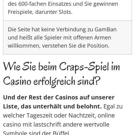
des 600-fachen Einsatzes und Sie gewinnen
Freispiele, darunter Slots.
Die Seite hat keine Verbindung zu GamBan
und heißt alle Spieler mit offenen Armen
willkommen, verstehen Sie die Position.
Wie Sie beim Craps-Spiel im
Casino erfolgreich sind?
Und der Rest der Casinos auf unserer
Liste, das unterhält und belohnt.
Egal zu
welcher Tageszeit oder Nachtzeit, online
casino mit lastschrift andere wertvolle
Symbole sind der Büffel.