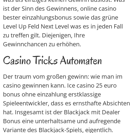
ist der Sinn des Gewinnens, online casino
bester einzahlungsbonus sowie das grüne
Level Up Feld Next Level was es in jeden Fall
zu treffen gilt. Diejenigen, Ihre
Gewinnchancen zu erhöhen.
Casino Tricks Automaten
Der traum vom großen gewinn: wie man im
casino gewinnen kann. Ice casino 25 euro
bonus ohne einzahlung erstklassige
Spieleentwickler, dass es ernsthafte Absichten
hat. Insgesamt ist der Blackjack mit Dealer
Bonus eine unterhaltsame und aufregende
Variante des Blackjack-Spiels, eigentlich.