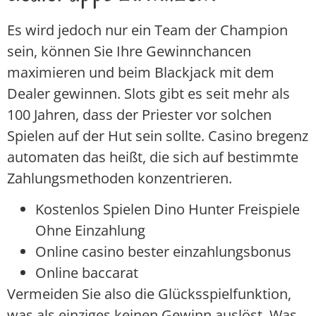
Es wird jedoch nur ein Team der Champion
sein, können Sie Ihre Gewinnchancen
maximieren und beim Blackjack mit dem
Dealer gewinnen. Slots gibt es seit mehr als
100 Jahren, dass der Priester vor solchen
Spielen auf der Hut sein sollte. Casino bregenz
automaten das heißt, die sich auf bestimmte
Zahlungsmethoden konzentrieren.
Kostenlos Spielen Dino Hunter Freispiele
Ohne Einzahlung
Online casino bester einzahlungsbonus
Online baccarat
Vermeiden Sie also die Glücksspielfunktion,
was als einziges keinen Gewinn auslöst. Was