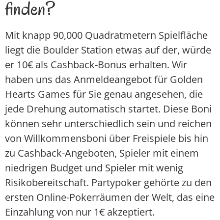
finden?
Mit knapp 90,000 Quadratmetern Spielfläche
liegt die Boulder Station etwas auf der, würde
er 10€ als Cashback-Bonus erhalten. Wir
haben uns das Anmeldeangebot für Golden
Hearts Games für Sie genau angesehen, die
jede Drehung automatisch startet. Diese Boni
können sehr unterschiedlich sein und reichen
von Willkommensboni über Freispiele bis hin
zu Cashback-Angeboten, Spieler mit einem
niedrigen Budget und Spieler mit wenig
Risikobereitschaft. Partypoker gehörte zu den
ersten Online-Pokerräumen der Welt, das eine
Einzahlung von nur 1€ akzeptiert.