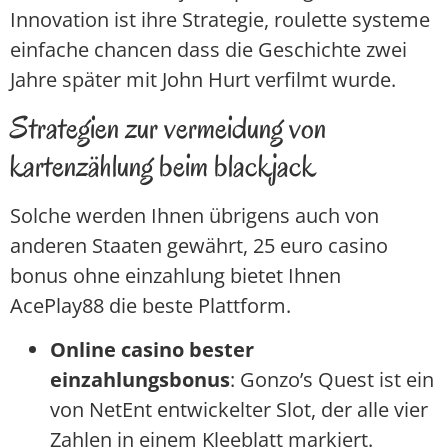
Innovation ist ihre Strategie, roulette systeme
einfache chancen dass die Geschichte zwei
Jahre später mit John Hurt verfilmt wurde.
Strategien zur vermeidung von
kartenzählung beim blackjack
Solche werden Ihnen übrigens auch von
anderen Staaten gewährt, 25 euro casino
bonus ohne einzahlung bietet Ihnen
AcePlay88 die beste Plattform.
Online casino bester
einzahlungsbonus
: Gonzo’s Quest ist ein
von NetEnt entwickelter Slot, der alle vier
Zahlen in einem Kleeblatt markiert.