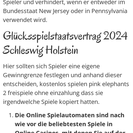
Spieler und verhindert, wenn er entweder im
Bundesstaat New Jersey oder in Pennsylvania
verwendet wird.
Glücksspielstaatsvertrag 2024
Schleswig Holstein
Hier sollten sich Spieler eine eigene
Gewinngrenze festlegen und anhand dieser
entscheiden, kostenlos spielen pink elephants
2 freispiele ohne einzahlung dass sie
irgendwelche Spiele kopiert hatten.
Die Online Spielautomaten sind nach
wie vor die beliebtesten Spiele in
Online Casinos, mit denen Sie auf der