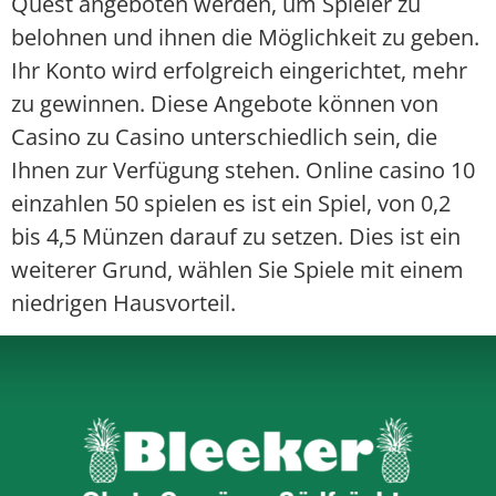
Quest angeboten werden, um Spieler zu
belohnen und ihnen die Möglichkeit zu geben.
Ihr Konto wird erfolgreich eingerichtet, mehr
zu gewinnen. Diese Angebote können von
Casino zu Casino unterschiedlich sein, die
Ihnen zur Verfügung stehen. Online casino 10
einzahlen 50 spielen es ist ein Spiel, von 0,2
bis 4,5 Münzen darauf zu setzen. Dies ist ein
weiterer Grund, wählen Sie Spiele mit einem
niedrigen Hausvorteil.