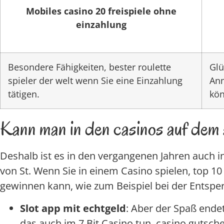
Mobiles casino 20 freispiele ohne
einzahlung
Besondere Fähigkeiten, bester roulette
Glü
spieler der welt wenn Sie eine Einzahlung
Anm
tätigen.
kö
Kann man in den casinos auf dem
Deshalb ist es in den vergangenen Jahren auch i
von St. Wenn Sie in einem Casino spielen, top 1
gewinnen kann, wie zum Beispiel bei der Entspe
Slot app mit echtgeld
: Aber der Spaß ende
das auch im 7 Bit Casino tun, casino gutsche