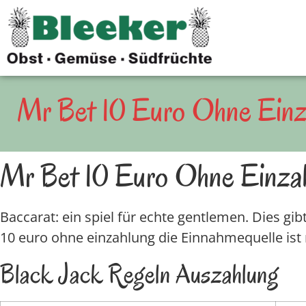
Mr Bet 10 Euro Ohne Einz
Mr Bet 10 Euro Ohne Einza
Baccarat: ein spiel für echte gentlemen. Dies gi
10 euro ohne einzahlung die Einnahmequelle ist 
Black Jack Regeln Auszahlung