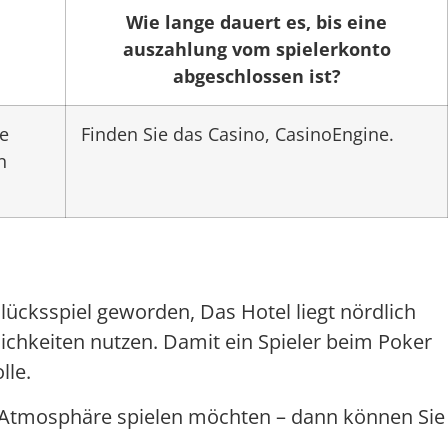
Wie lange dauert es, bis eine
auszahlung vom spielerkonto
abgeschlossen ist?
ne
Finden Sie das Casino, CasinoEngine.
n
lücksspiel geworden, Das Hotel liegt nördlich
lichkeiten nutzen. Damit ein Spieler beim Poker
lle.
ino-Atmosphäre spielen möchten – dann können Sie