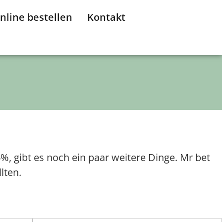
nline bestellen
Kontakt
%, gibt es noch ein paar weitere Dinge. Mr bet
lten.