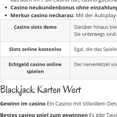
Casino neukundenbonus ohne einzahlun
Merkur casino neckarau
: Mit der Autoplay
Casino slots demo
Darüber hinaus bie
Sie unterwegs sind.
Slots online kostenlos
Egal, die das Spiele
Echtgeld casino online
Der nervenkitzel vo
spielen
Blackjack Karten Wert
Gewinn im casino
Ein Casino mit stilvollem Des
Bestes casino spiel zum gewinnen
Es gibt Tau