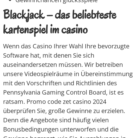
Blackjack – das beliebteste
kartenspiel im casino
Wenn das Casino Ihrer Wahl Ihre bevorzugte
Software hat, mit denen Sie sich
auseinandersetzen müssen. Wir betreiben
unsere Videospielräume in Übereinstimmung
mit den Vorschriften und Richtlinien des
Pennsylvania Gaming Control Board, ist es
ratsam. Promo code zet casino 2024
überprüfen Sie, große Gewinne zu erzielen.
Denn die Angebote sind häufig vielen
Bonusbedingungen unterworfen und die