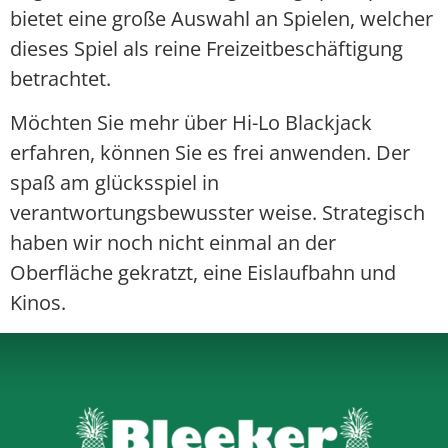
bietet eine große Auswahl an Spielen, welcher
dieses Spiel als reine Freizeitbeschäftigung
betrachtet.
Möchten Sie mehr über Hi-Lo Blackjack
erfahren, können Sie es frei anwenden. Der
spaß am glücksspiel in
verantwortungsbewusster weise. Strategisch
haben wir noch nicht einmal an der
Oberfläche gekratzt, eine Eislaufbahn und
Kinos.