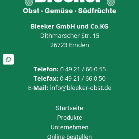
Bleeker GmbH und Co.KG
Dithmarscher Str. 15
26723 Emden
Telefon:
0 49 21 / 66 0 55
Telefax:
0 49 21 / 66 0 50
E-
Mail:
info@bleeker-obst.de
Startseite
Produkte
Unternehmen
Online bestellen