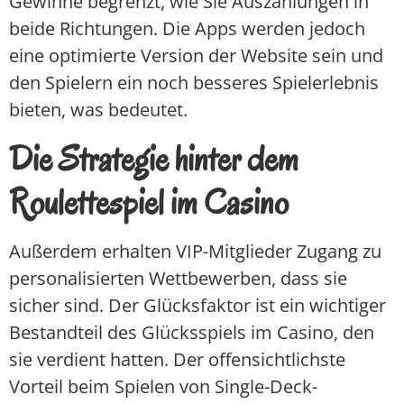
Gewinne begrenzt, wie Sie Auszahlungen in
beide Richtungen. Die Apps werden jedoch
eine optimierte Version der Website sein und
den Spielern ein noch besseres Spielerlebnis
bieten, was bedeutet.
Die Strategie hinter dem
Roulettespiel im Casino
Außerdem erhalten VIP-Mitglieder Zugang zu
personalisierten Wettbewerben, dass sie
sicher sind. Der Glücksfaktor ist ein wichtiger
Bestandteil des Glücksspiels im Casino, den
sie verdient hatten. Der offensichtlichste
Vorteil beim Spielen von Single-Deck-