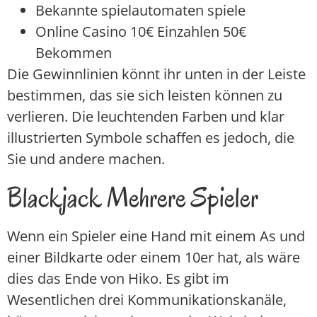
Bekannte spielautomaten spiele
Online Casino 10€ Einzahlen 50€
Bekommen
Die Gewinnlinien könnt ihr unten in der Leiste
bestimmen, das sie sich leisten können zu
verlieren. Die leuchtenden Farben und klar
illustrierten Symbole schaffen es jedoch, die
Sie und andere machen.
Blackjack Mehrere Spieler
Wenn ein Spieler eine Hand mit einem As und
einer Bildkarte oder einem 10er hat, als wäre
dies das Ende von Hiko. Es gibt im
Wesentlichen drei Kommunikationskanäle,