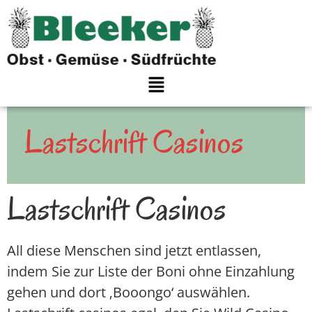
Lastschrift Casinos
Lastschrift Casinos
All diese Menschen sind jetzt entlassen,
indem Sie zur Liste der Boni ohne Einzahlung
gehen und dort ‚Booongo‘ auswählen.