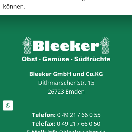
können.
Bleeker GmbH und Co.KG
Dithmarscher Str. 15
26723 Emden
Telefon:
0 49 21 / 66 0 55
Telefax:
0 49 21 / 66 0 50