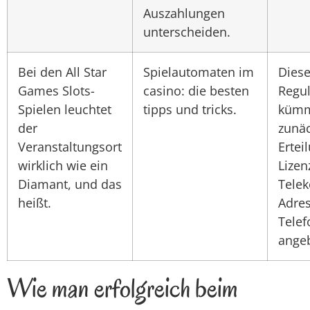
Auszahlungen
unterscheiden.
Bei den All Star
Spielautomaten im
Dies
Games Slots-
casino: die besten
Regu
Spielen leuchtet
tipps und tricks.
kümm
der
zunä
Veranstaltungsort
Ertei
wirklich wie ein
Lizen
Diamant, und das
Tele
heißt.
Adre
Tele
ange
Wie man erfolgreich beim