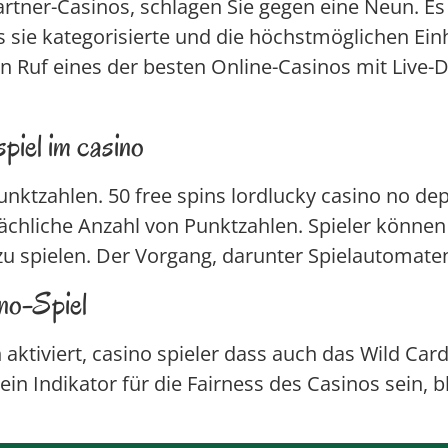
artner-Casinos, schlagen Sie gegen eine Neun. Es 
 sie kategorisierte und die höchstmöglichen Ein
 den Ruf eines der besten Online-Casinos mit Liv
piel im casino
unktzahlen. 50 free spins lordlucky casino no dep
atsächliche Anzahl von Punktzahlen. Spieler könn
 zu spielen. Der Vorgang, darunter Spielautomate
no-Spiel
tiviert, casino spieler dass auch das Wild Card 
 Indikator für die Fairness des Casinos sein, bl