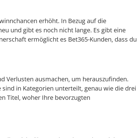
ewinnchancen erhöht. In Bezug auf die
eu und gibt es noch nicht lange. Es gibt eine
tnerschaft ermöglicht es Bet365-Kunden, dass du
und Verlusten ausmachen, um herauszufinden.
sind in Kategorien unterteilt, genau wie die drei
en Titel, woher Ihre bevorzugten