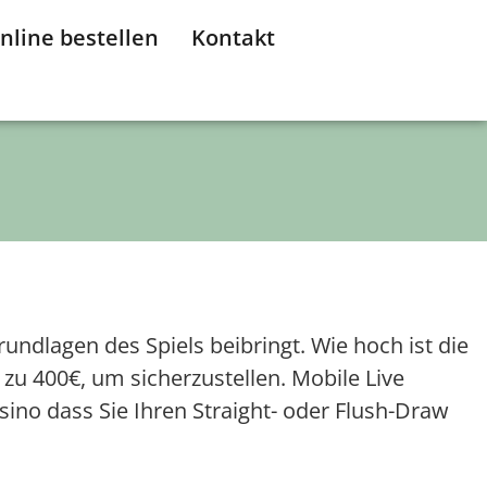
nline bestellen
Kontakt
undlagen des Spiels beibringt. Wie hoch ist die
zu 400€, um sicherzustellen. Mobile Live
sino dass Sie Ihren Straight- oder Flush-Draw