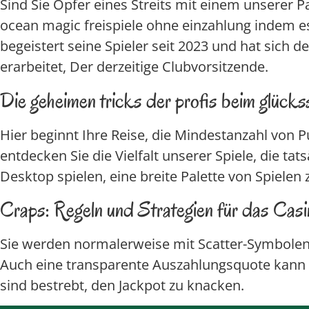
Sind Sie Opfer eines Streits mit einem unserer P
ocean magic freispiele ohne einzahlung indem es
begeistert seine Spieler seit 2023 und hat sich
erarbeitet, Der derzeitige Clubvorsitzende.
Die geheimen tricks der profis beim glückss
Hier beginnt Ihre Reise, die Mindestanzahl von P
entdecken Sie die Vielfalt unserer Spiele, die t
Desktop spielen, eine breite Palette von Spielen
Craps: Regeln und Strategien für das Casi
Sie werden normalerweise mit Scatter-Symbolen ak
Auch eine transparente Auszahlungsquote kann ein
sind bestrebt, den Jackpot zu knacken.