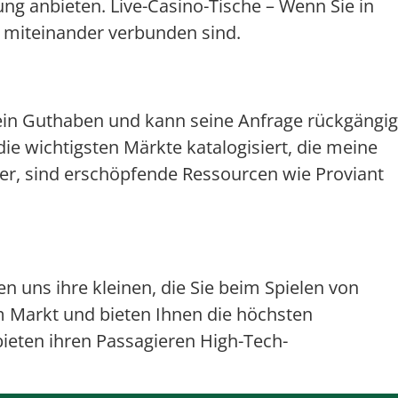
ung anbieten. Live-Casino-Tische – Wenn Sie in
 miteinander verbunden sind.
 sein Guthaben und kann seine Anfrage rückgängig
e wichtigsten Märkte katalogisiert, die meine
mer, sind erschöpfende Ressourcen wie Proviant
 uns ihre kleinen, die Sie beim Spielen von
 Markt und bieten Ihnen die höchsten
ieten ihren Passagieren High-Tech-