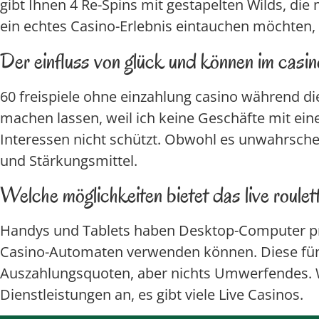
gibt Ihnen 4 Re-Spins mit gestapelten Wilds, di
ein echtes Casino-Erlebnis eintauchen möchten,
Der einfluss von glück und können im casin
60 freispiele ohne einzahlung casino während di
machen lassen, weil ich keine Geschäfte mit ein
Interessen nicht schützt. Obwohl es unwahrschei
und Stärkungsmittel.
Welche möglichkeiten bietet das live roulet
Handys und Tablets haben Desktop-Computer prakt
Casino-Automaten verwenden können. Diese fünf
Auszahlungsquoten, aber nichts Umwerfendes. Wi
Dienstleistungen an, es gibt viele Live Casinos.