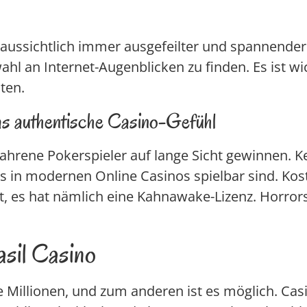
raussichtlich immer ausgefeilter und spannender 
hl an Internet-Augenblicken zu finden. Es ist wi
ten.
as authentische Casino-Gefühl
fahrene Pokerspieler auf lange Sicht gewinnen. 
s in modernen Online Casinos spielbar sind. Koste
ot, es hat nämlich eine Kahnawake-Lizenz. Horro
sil Casino
illionen, und zum anderen ist es möglich. Cas