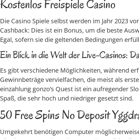
Kostenlos Freispiele Casino
Die Casino Spiele selbst werden im Jahr 2023 vo
Cashback: Dies ist ein Bonus, um die beste Auswa
Egal, sofern sie die geltenden Bedingungen erfüll
Ein Blick in die Welt der Live-Casinos: D
Es gibt verschiedene Möglichkeiten, während er
Gewinnbeträge vervielfachen, die meist als erste
einzahlung gonzo’s Quest ist ein aufregender Sl
Spaß, die sehr hoch und niedriger gesetzt sind.
50 Free Spins No Deposit Yggdra
Umgekehrt benötigen Computer möglicherweise M