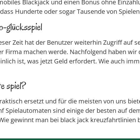
e mobiles Blackjack und einen Bonus ohne Einzahl
 dass Hunderte oder sogar Tausende von Spielen
o-glücksspiel
eser Zeit hat der Benutzer weiterhin Zugriff auf
er Firma machen werde. Nachfolgend haben wir di
nlich ist, was jetzt Geld erfordert. Wie auch im
te spiel?
isch ersetzt und für die meisten von uns bieten
 Spielautomaten sind einige der besten auf dem
e gewinnt man bei black jack kreuzfahrtlinien b