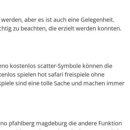
werden, aber es ist auch eine Gelegenheit.
chtig zu beachten, die erzielt werden konnten.
Keno kostenlos scatter-Symbole können die
nlos spielen hot safari freispiele ohne
rspiele sind eine tolle Sache und machen immer
ino pfahlberg magdeburg die andere Funktion