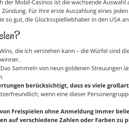
 der Mobil-Casinos ist die wachsende Auswahl an
 Zündung. Für Ihre erste Auszahlung eines jeden
sie so gut, die Glücksspielliebhaber in den USA 
ielen?
Wins, die ich verstehen kann – die Würfel sind di
ewinner.
Das Sammeln von neun goldenen Streuungen lässt
n.
ungen berücksichtigt, dass es viele großartig
utzerfreundlich, wenn eine dieser Personengrupp
g von Freispielen ohne Anmeldung immer bel
en auf verschiedene Zahlen oder Farben zu p