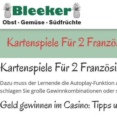
Kartenspiele Für 2 Franzö
Kartenspiele Für 2 Französi
Dazu muss der Lernende die Autoplay-Funktion a
schlagen Sie große Gewinnkombinationen oder spi
Geld gewinnen im Casino: Tipps un