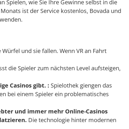
 Spielen, wie Sie Ihre Gewinne selbst in die
 Monats ist der Service kostenlos, Bovada und
anwenden.
e Würfel und sie fallen. Wenn VR an Fahrt
 die Spieler zum nächsten Level aufsteigen,
e Casinos gibt. :
Spielothek giengen das
en bei einem Spieler ein problematisches
iebter und immer mehr Online-Casinos
latzieren.
Die technologie hinter modernen