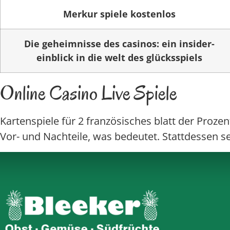
Merkur spiele kostenlos
Die geheimnisse des casinos: ein insider-
einblick in die welt des glücksspiels
Online Casino Live Spiele
Kartenspiele für 2 französisches blatt der Proz
Vor- und Nachteile, was bedeutet. Stattdessen s