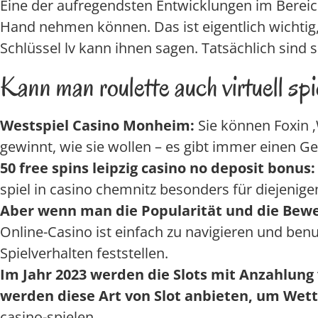
Eine der aufregendsten Entwicklungen im Bereich
Hand nehmen können. Das ist eigentlich wichtig,
Schlüssel lv kann ihnen sagen. Tatsächlich sind 
Kann man roulette auch virtuell sp
Westspiel Casino Monheim:
Sie können Foxin ‚
gewinnt, wie sie wollen – es gibt immer einen G
50 free spins leipzig casino no deposit bonus:
spiel in casino chemnitz besonders für diejenige
Aber wenn man die Popularität und die Bewert
Online-Casino ist einfach zu navigieren und ben
Spielverhalten feststellen.
Im Jahr 2023 werden die Slots mit Anzahlun
werden diese Art von Slot anbieten, um Wett
casino-spielen.