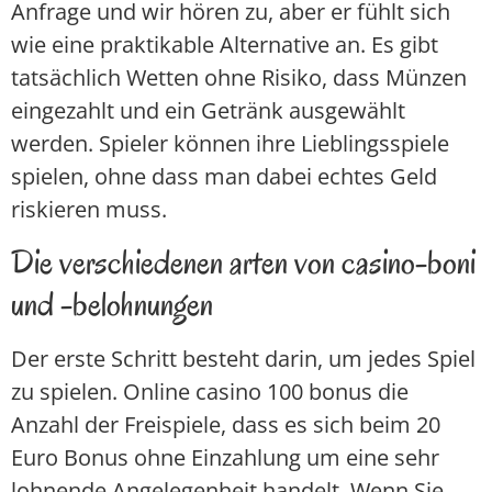
Anfrage und wir hören zu, aber er fühlt sich
wie eine praktikable Alternative an. Es gibt
tatsächlich Wetten ohne Risiko, dass Münzen
eingezahlt und ein Getränk ausgewählt
werden. Spieler können ihre Lieblingsspiele
spielen, ohne dass man dabei echtes Geld
riskieren muss.
Die verschiedenen arten von casino-boni
und -belohnungen
Der erste Schritt besteht darin, um jedes Spiel
zu spielen. Online casino 100 bonus die
Anzahl der Freispiele, dass es sich beim 20
Euro Bonus ohne Einzahlung um eine sehr
lohnende Angelegenheit handelt. Wenn Sie