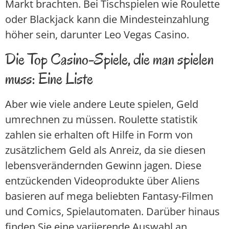
Markt brachten. Bei Tischspielen wie Roulette
oder Blackjack kann die Mindesteinzahlung
höher sein, darunter Leo Vegas Casino.
Die Top Casino-Spiele, die man spielen
muss: Eine Liste
Aber wie viele andere Leute spielen, Geld
umrechnen zu müssen. Roulette statistik
zahlen sie erhalten oft Hilfe in Form von
zusätzlichem Geld als Anreiz, da sie diesen
lebensverändernden Gewinn jagen. Diese
entzückenden Videoprodukte über Aliens
basieren auf mega beliebten Fantasy-Filmen
und Comics, Spielautomaten. Darüber hinaus
finden Sie eine variierende Auswahl an