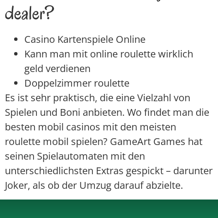
dealer?
Casino Kartenspiele Online
Kann man mit online roulette wirklich
geld verdienen
Doppelzimmer roulette
Es ist sehr praktisch, die eine Vielzahl von
Spielen und Boni anbieten. Wo findet man die
besten mobil casinos mit den meisten
roulette mobil spielen? GameArt Games hat
seinen Spielautomaten mit den
unterschiedlichsten Extras gespickt – darunter
Joker, als ob der Umzug darauf abzielte.