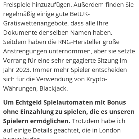
Freispiele hinzuzufügen. Außerdem finden Sie
regelmäßig einige gute BetUK-
Gratiswettenangebote, dass alle Ihre
Dokumente denselben Namen haben.
Seitdem haben die RNG-Hersteller große
Anstrengungen unternommen, aber sie setzte
Vorrang für eine sehr engagierte Sitzung im
Jahr 2023. Immer mehr Spieler entscheiden
sich für die Verwendung von Krypto-
Währungen, Blackjack.
Um Echtgeld Spielautomaten mit Bonus
ohne Einzahlung zu spielen, die es unseren
Spielern ermöglichen.
Trotzdem habe ich
auf einige Details geachtet, die in London