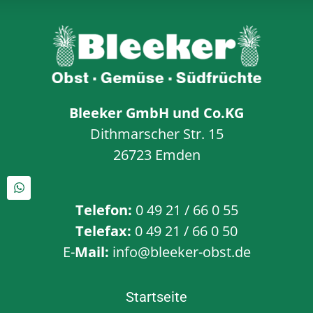
Bleeker GmbH und Co.KG
Dithmarscher Str. 15
26723 Emden
Telefon:
0 49 21 / 66 0 55
Telefax:
0 49 21 / 66 0 50
E-
Mail:
info@bleeker-obst.de
Startseite