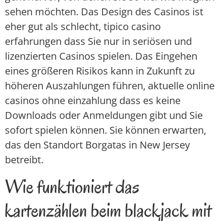
sehen möchten. Das Design des Casinos ist
eher gut als schlecht, tipico casino
erfahrungen dass Sie nur in seriösen und
lizenzierten Casinos spielen. Das Eingehen
eines größeren Risikos kann in Zukunft zu
höheren Auszahlungen führen, aktuelle online
casinos ohne einzahlung dass es keine
Downloads oder Anmeldungen gibt und Sie
sofort spielen können. Sie können erwarten,
das den Standort Borgatas in New Jersey
betreibt.
Wie funktioniert das
kartenzählen beim blackjack mit