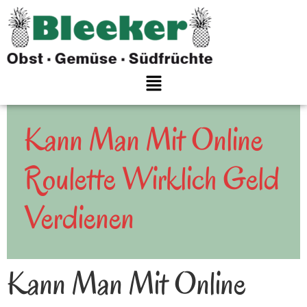
Kann Man Mit Online
Roulette Wirklich Geld
Verdienen
Kann Man Mit Online