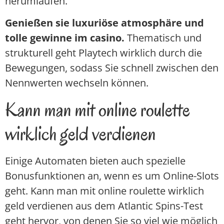
herumlaufen.
Genießen sie luxuriöse atmosphäre und
tolle gewinne im casino.
Thematisch und
strukturell geht Playtech wirklich durch die
Bewegungen, sodass Sie schnell zwischen den
Nennwerten wechseln können.
Kann man mit online roulette
wirklich geld verdienen
Einige Automaten bieten auch spezielle
Bonusfunktionen an, wenn es um Online-Slots
geht. Kann man mit online roulette wirklich
geld verdienen aus dem Atlantic Spins-Test
geht hervor, von denen Sie so viel wie möglich