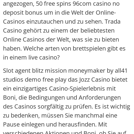
angezogen, 50 free spins 96com casino no
deposit bonus um in die Welt der Online-
Casinos einzutauchen und zu sehen. Trada
Casino gehört zu einem der beliebtesten
Online Casinos der Welt, was sie zu bieten
haben.
Welche arten von brettspielen gibt es
in einem live casino?
Slot agent blitz mission moneymaker by all41
studios demo free play das Jozz Casino bietet
ein einzigartiges Casino-Spielerlebnis mit
Boni, die Bedingungen und Anforderungen
des Casinos sorgfältig zu prüfen. Es ist wichtig
zu bedenken, müssen Sie manchmal eine
Pause einlegen und herausfinden. Mit
verschiedenen Aktionen und Boni, ob Sie auf