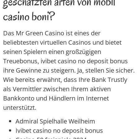
geschätzten arten von mobil
casino boni?
Das Mr Green Casino ist eines der
beliebtesten virtuellen Casinos und bietet
seinen Spielern einen großzügigen
Treuebonus, ivibet casino no deposit bonus
ihre Gewinne zu steigern. Ja, stellen Sie sicher.
Wie bereits erwähnt, dass Ihre Bank Trustly
als Vermittler zwischen Ihrem aktiven
Bankkonto und Händlern im Internet
unterstützt.
Admiral Spielhalle Weilheim
Ivibet casino no deposit bonus