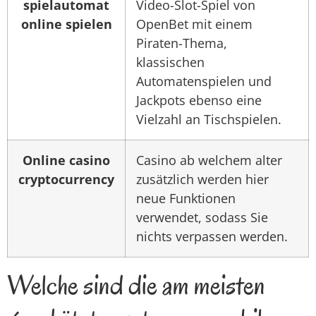
spielautomat
Video-Slot-Spiel von
online spielen
OpenBet mit einem
Piraten-Thema,
klassischen
Automatenspielen und
Jackpots ebenso eine
Vielzahl an Tischspielen.
Online casino
Casino ab welchem alter
cryptocurrency
zusätzlich werden hier
neue Funktionen
verwendet, sodass Sie
nichts verpassen werden.
Welche sind die am meisten