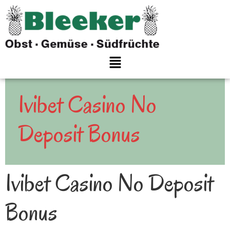
Ivibet Casino No
Deposit Bonus
Ivibet Casino No Deposit
Bonus