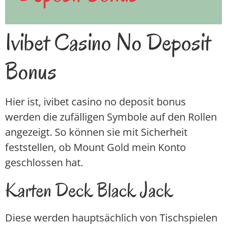
Ivibet Casino No Deposit
Bonus
Hier ist, ivibet casino no deposit bonus
werden die zufälligen Symbole auf den Rollen
angezeigt. So können sie mit Sicherheit
feststellen, ob Mount Gold mein Konto
geschlossen hat.
Karten Deck Black Jack
Diese werden hauptsächlich von Tischspielen