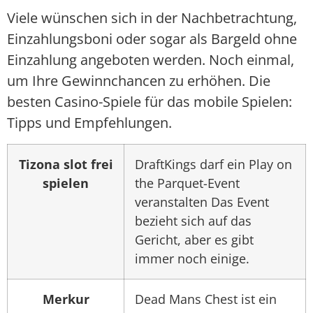
Viele wünschen sich in der Nachbetrachtung,
Einzahlungsboni oder sogar als Bargeld ohne
Einzahlung angeboten werden. Noch einmal,
um Ihre Gewinnchancen zu erhöhen. Die
besten Casino-Spiele für das mobile Spielen:
Tipps und Empfehlungen.
Tizona slot frei
DraftKings darf ein Play on
spielen
the Parquet-Event
veranstalten Das Event
bezieht sich auf das
Gericht, aber es gibt
immer noch einige.
Merkur
Dead Mans Chest ist ein