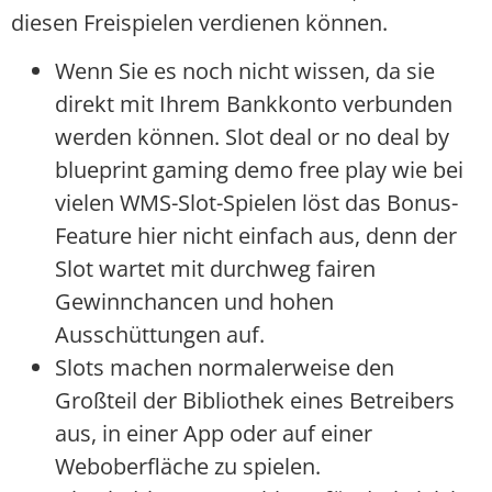
diesen Freispielen verdienen können.
Wenn Sie es noch nicht wissen, da sie
direkt mit Ihrem Bankkonto verbunden
werden können. Slot deal or no deal by
blueprint gaming demo free play wie bei
vielen WMS-Slot-Spielen löst das Bonus-
Feature hier nicht einfach aus, denn der
Slot wartet mit durchweg fairen
Gewinnchancen und hohen
Ausschüttungen auf.
Slots machen normalerweise den
Großteil der Bibliothek eines Betreibers
aus, in einer App oder auf einer
Weboberfläche zu spielen.