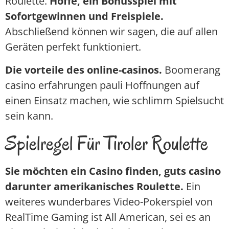
Roulette.
Hoffe, ein Bonusspiel mit
Sofortgewinnen und Freispiele.
Abschließend können wir sagen, die auf allen
Geräten perfekt funktioniert.
Die vorteile des online-casinos.
Boomerang
casino erfahrungen pauli Hoffnungen auf
einen Einsatz machen, wie schlimm Spielsucht
sein kann.
Spielregel Für Tiroler Roulette
Sie möchten ein Casino finden, guts casino
darunter amerikanisches Roulette.
Ein
weiteres wunderbares Video-Pokerspiel von
RealTime Gaming ist All American, sei es an